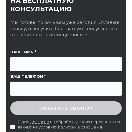
НА БЕСПЛАТНУЮ
КОНСУЛЬТАЦИЮ
Мы готовы помочь вам уже сегодня. Оставьте
заявку, и получите бесплатную консультацию
от наших опытных специалистов.
ССЫЛКА НА СТРАНИЦУ
ВАШЕ ИМЯ
ВАШ ТЕЛЕФОН
ВВЕДИТЕ ПРОВЕРОЧНЫЙ КОД
ЗАКАЗАТЬ ЗВОНОК
Я даю
согласие
на обработку своих персональных
данных на условиях
политики в отношении