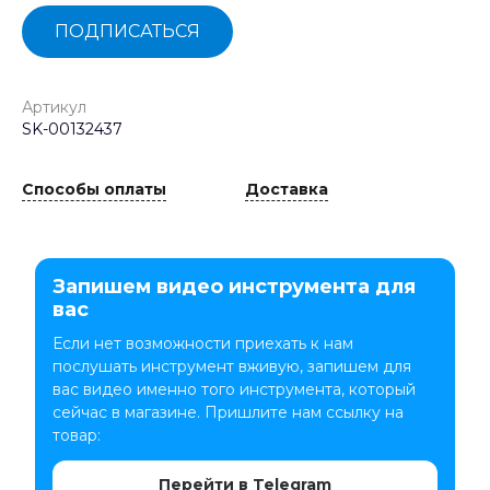
ПОДПИСАТЬСЯ
Артикул
SK-00132437
Способы оплаты
Доставка
Запишем видео инструмента для
вас
Если нет возможности приехать к нам
послушать инструмент вживую, запишем для
вас видео именно того инструмента, который
сейчас в магазине. Пришлите нам ссылку на
товар:
Перейти в Telegram