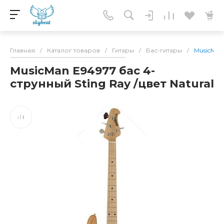
Главная
/
Каталог товаров
/
Гитары
/
Бас-гитары
/
MusicMan 
MusicMan E94977 бас 4-
струнный Sting Ray /цвет Natural