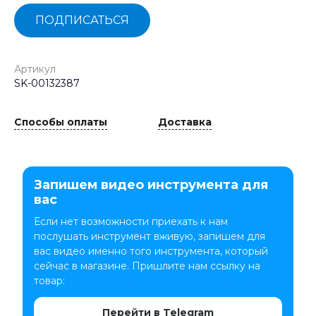
ПОДПИСАТЬСЯ
Артикул
SK-00132387
Способы оплаты
Доставка
Запишем видео инструмента для
вас
Если нет возможности приехать к нам
послушать инструмент вживую, запишем для
вас видео именно того инструмента, который
сейчас в магазине. Пришлите нам ссылку на
товар:
Перейти в Telegram