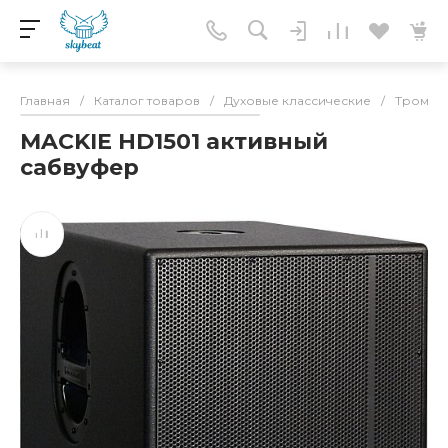
Главная
/
Каталог товаров
/
Духовые классические
/
Тромбо
MACKIE HD1501 активный
сабвуфер