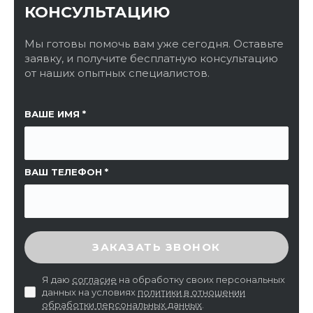
КОНСУЛЬТАЦИЮ
Мы готовы помочь вам уже сегодня. Оставьте
заявку, и получите бесплатную консультацию
от наших опытных специалистов.
ССЫЛКА НА СТРАНИЦУ
ВАШЕ ИМЯ
ВАШ ТЕЛЕФОН
ВВЕДИТЕ ПРОВЕРОЧНЫЙ КОД
ЗАКАЗАТЬ ЗВОНОК
Я даю
согласие
на обработку своих персональных
данных на условиях
политики в отношении
обработки персональных данных
.