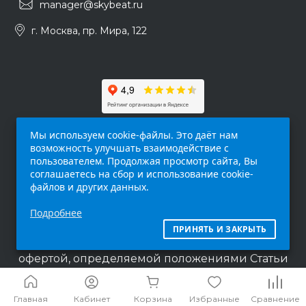
manager@skybeat.ru
г. Москва, пр. Мира, 122
Мы используем cookie-файлы. Это даёт нам
возможность улучшать взаимодействие с
пользователем. Продолжая просмотр сайта, Вы
соглашаетесь на сбор и использование cookie-
файлов и других данных.
Обращаем ваше внимание на то, что данный
Подробнее
интернет-сайт (
skybeat.ru
) носит
исключительно информационный характер и
ПРИНЯТЬ И ЗАКРЫТЬ
ни при каких условиях не является публичной
офертой, определяемой положениями Статьи
437 п.2 Гражданского кодекса Российской
Федерации.
Главная
Кабинет
Корзина
Избранные
Сравнение