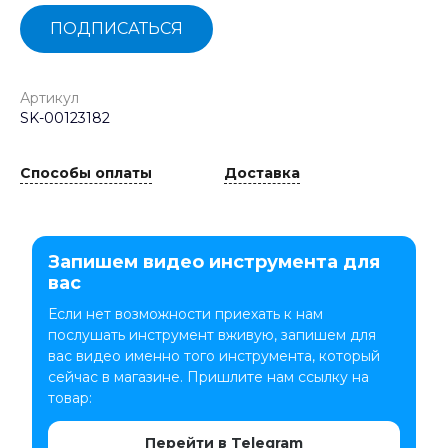
ПОДПИСАТЬСЯ
Артикул
SK-00123182
Способы оплаты
Доставка
Запишем видео инструмента для
вас
Если нет возможности приехать к нам
послушать инструмент вживую, запишем для
вас видео именно того инструмента, который
сейчас в магазине. Пришлите нам ссылку на
товар:
Перейти в Telegram