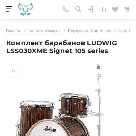
Главная
/
Каталог товаров
/
Перкуссия, барабаны
/
Ударные 
Комплект барабанов LUDWIG
LSS030XME Signet 105 series