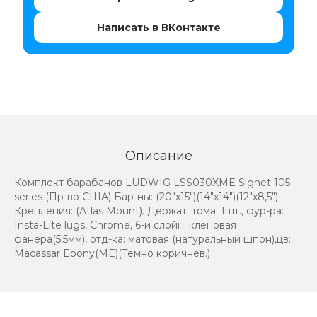
Написать в ВКонтакте
Описание
Комплект барабанов LUDWIG LSS030XME Signet 105
series (Пр-во США) Бар-ны: (20"х15")(14"x14")(12"x8,5")
Крепления: (Atlas Mount). Держат. тома: 1шт., фур-ра:
Insta-Lite lugs, Chrome, 6-и слойн. кленовая
фанера(5,5мм), отд-ка: матовая (натуральный шпон),цв:
Macassar Ebony(ME)(Темно коричнев.)