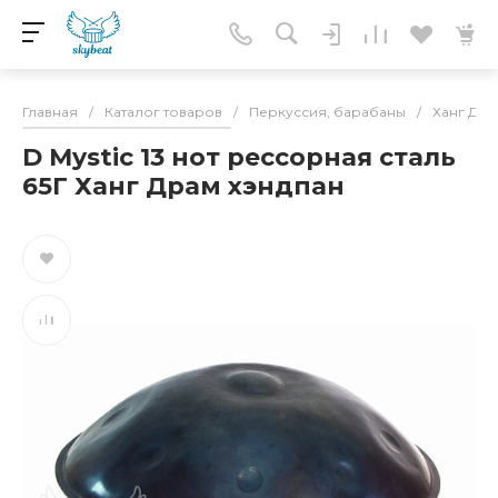
Главная
/
Каталог товаров
/
Перкуссия, барабаны
/
Ханг Дра
D Mystic 13 нот рессорная сталь
65Г Ханг Драм хэндпан