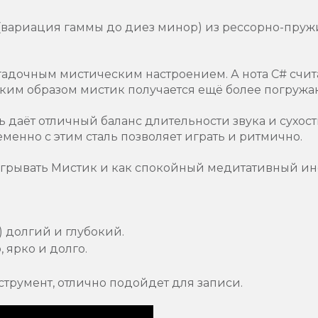
c (вариация гаммы до диез минор) из рессорно-пру
гадочным мистическим настроением. А нота С# счит
аким образом мистик получается ещё более погруж
 даёт отличный баланс длительности звука и сухост
менно с этим сталь позволяет играть и ритмично.
грывать Мистик и как спокойный медитативный инс
 долгий и глубокий.
 ярко и долго.
румент, отлично подойдет для записи.