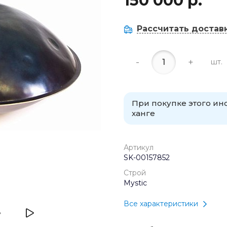
150 000 р.
Рассчитать достав
-
+
шт.
При покупке этого и
ханге
Артикул
SK-00157852
Строй
Mystic
Все характеристики