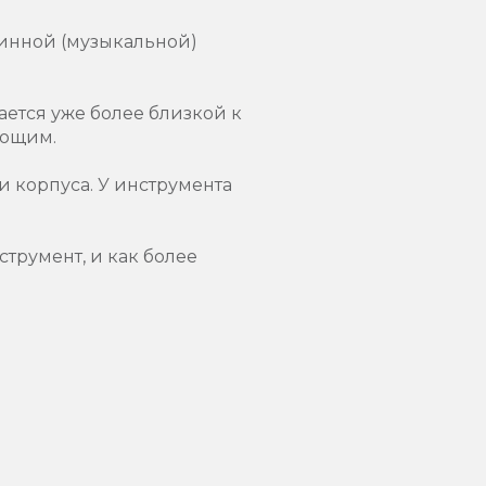
жинной (музыкальной)
ается уже более близкой к
ающим.
и корпуса. У инструмента
трумент, и как более