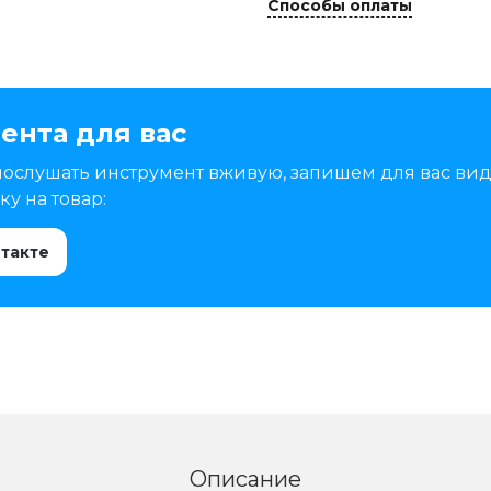
Способы оплаты
ента для вас
послушать инструмент вживую, запишем для вас вид
у на товар:
нтакте
Описание