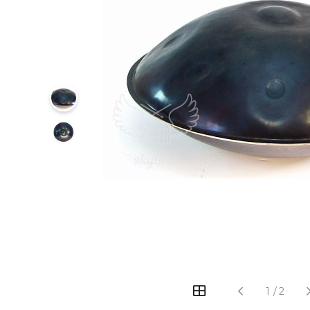
‹
›
1
/
2