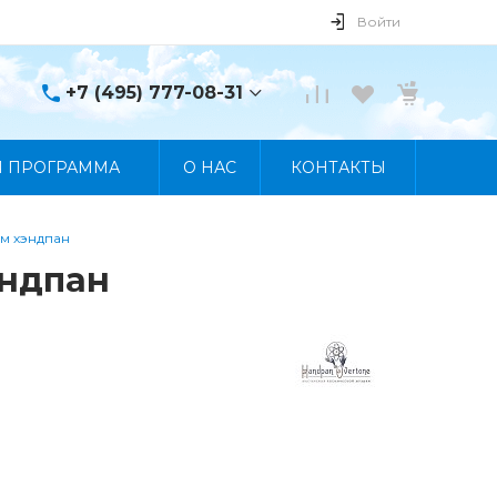
Войти
+7 (495) 777-08-31
+7 (495) 777-08-31
Я ПРОГРАММА
О НАС
КОНТАКТЫ
г. Москва, пр. Мира, 122
Пн-Пт 10:00 - 19:00 Сб
10:00 - 17:00 Вс
Выходной
ам хэндпан
manager@skybeat.ru
эндпан