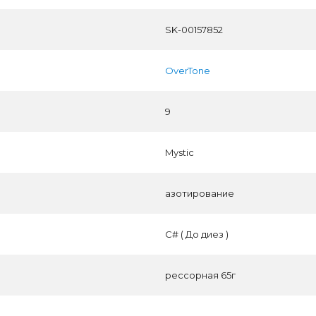
SK-00157852
OverTone
9
Mystic
азотирование
C# ( До диез )
рессорная 65г