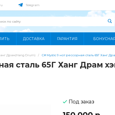
ru
Telegram
ПИТЬ
ДОСТАВКА
ГАРАНТИЯ
БОНУСНА
Ханг Драм(Hang Drum)
/
C# Mystic 9 нот рессорная сталь 65Г Ханг Др
рная сталь 65Г Ханг Драм х
Под заказ