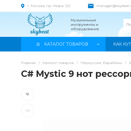
г. Москва, пр. Мира, 122
manager@skybeat.
Музыкальные
инструменты и
оборудование
КАТАЛОГ ТОВАРОВ
КАК КУ
Главная
/
Каталог товаров
/
Перкуссия, барабаны
/
C# Mystic 9 нот рессо