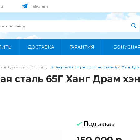
ru
Telegram
ПИТЬ
ДОСТАВКА
ГАРАНТИЯ
БОНУСНА
Ханг Драм(Hang Drum)
/
B Pygmy 9 нот рессорная сталь 65Г Ханг Др
ая сталь 65Г Ханг Драм хэ
Под заказ