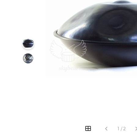
‹
›
1
/
2