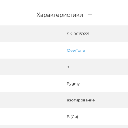
Характеристики
SK-00159221
OverTone
9
Pygmy
азотирование
B (Си)