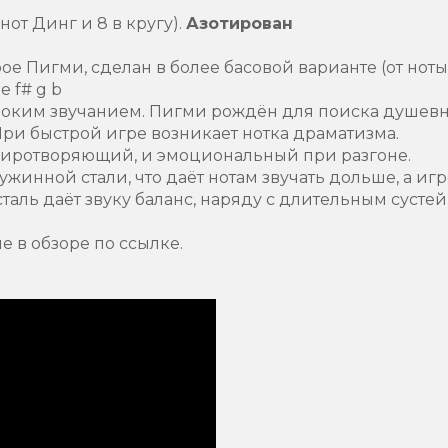
нот Динг и 8 в кругу).
Азотирован
е Пигми, сделан в более басовой варианте (от ноты
e f# g b
убоким звучанием. Пигми рождён для поиска душев
ри быстрой игре возникает нотка драматизма.
иротворяющий, и эмоциональный при разгоне.
жинной стали, что даёт нотам звучать дольше, а иг
 сталь даёт звуку баланс, наряду с длительным суст
 в обзоре по ссылке.