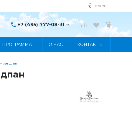
Войти
+7 (495) 777-08-31
+7 (495) 777-08-31
Я ПРОГРАММА
О НАС
КОНТАКТЫ
г. Москва, пр. Мира, 122
Пн-Пт 10:00 - 19:00 Сб
10:00 - 17:00 Вс
Выходной
ам хэндпан
manager@skybeat.ru
ндпан