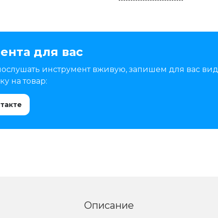
ента для вас
послушать инструмент вживую, запишем для вас вид
у на товар:
нтакте
Описание