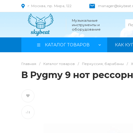
г. Москва, пр. Мира, 122
manager@skybeat.
Музыкальные
инструменты и
оборудование
КАТАЛОГ ТОВАРОВ
КАК КУ
Главная
/
Каталог товаров
/
Перкуссия, барабаны
/
B Pygmy 9 нот рессорн