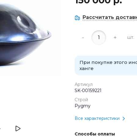
150 000 р.
Рассчитать достав
-
+
шт.
При покупке этого и
ханге
Артикул
SK-00159221
Строй
Pygmy
Все характеристики
Способы оплаты