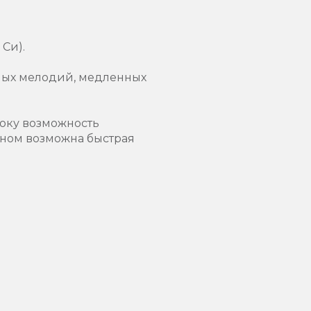
 Си).
ных мелодий, медленных
року возможность
ейном возможна быстрая