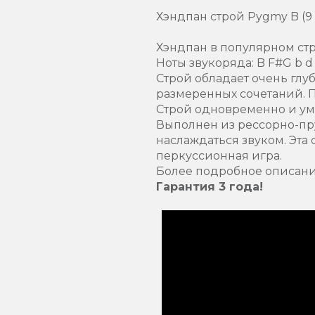
Хэндпан строй Pygmy B (9 
Хэндпан в популярном стро
Ноты звукоряда: B F#G b d 
Строй обладает очень гл
размеренных сочетаний. П
Строй одновременно и ум
Выполнен из рессорно-пру
наслаждаться звуком. Эта
перкуссионная игра.
Более подробное описание
Гарантия 3 года!