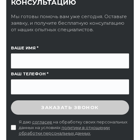
КОНСУЛЬТАЦИЮ
Мы готовы помочь вам уже сегодня. Оставьте
заявку, и получите бесплатную консультацию
от наших опытных специалистов.
ССЫЛКА НА СТРАНИЦУ
ВАШЕ ИМЯ
ВАШ ТЕЛЕФОН
ВВЕДИТЕ ПРОВЕРОЧНЫЙ КОД
ЗАКАЗАТЬ ЗВОНОК
Я даю
согласие
на обработку своих персональных
данных на условиях
политики в отношении
обработки персональных данных
.