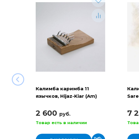
Калимба каримба 11
Кали
язычков, Hijaz-Kiar (Am)
Sare
Kali
2 600
7 
руб.
Товар есть в наличии
Това