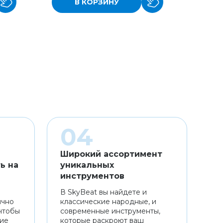
В КОРЗИНУ
Широкий ассортимент
ь на
уникальных
инструментов
В SkyBeat вы найдете и
ично
классические народные, и
чтобы
современные инструменты,
ние
которые раскроют ваш