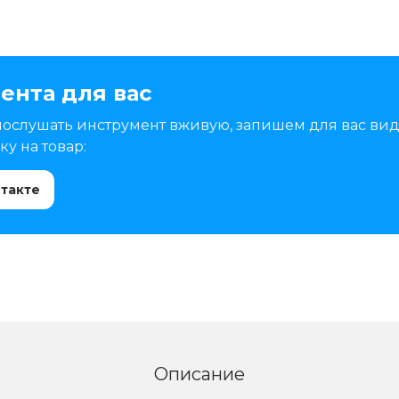
ента для вас
послушать инструмент вживую, запишем для вас вид
у на товар:
нтакте
Описание