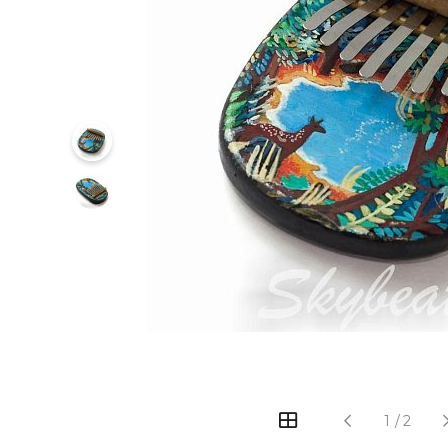
‹
›
1
/
2