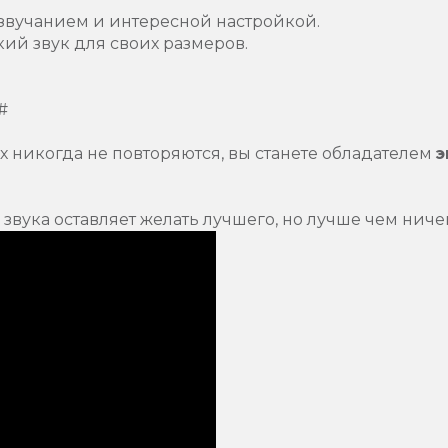
звучанием и интересной настройкой.
кий звук для своих размеров.
f#
х никогда не повторяются, вы станете обладателем
э
звука оставляет желать лучшего, но лучше чем ниче