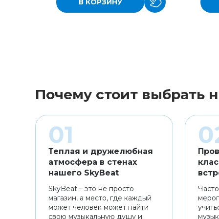
В КОРЗИНУ
Почему стоит выбрать н
Теплая и дружелюбная
Пров
атмосфера в стенах
клас
нашего SkyBeat
встр
SkyBeat – это не просто
Часто
магазин, а место, где каждый
мероп
может человек может найти
учить
свою музыкальную душу и
музык