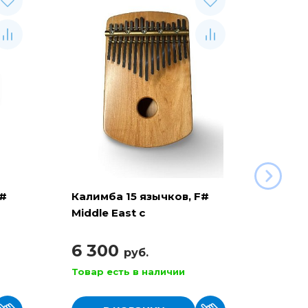
F#
Калимба 15 язычков, F#
Калим
Middle East с
Middle
резонатором ( KL-B-
A15Tb
A15HsMAM )
6 300
3 9
руб.
Товар есть в наличии
Товар