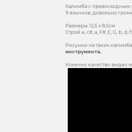
Калимба с превосходным 
9 язычков, довольно гром
Размеры 12,5 х 8,5см
Строй e, c#, a, F#, E, G, b, d, 
Рисунки на таких калимба
инструмента.
Конечно качество видео и 