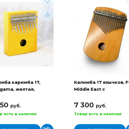
мба каримба 17,
Калимба 17 язычков, 
gama, желтая,
Middle East с
mba LAB
резонатором ( KL-B-
A17HbMAM )
250
7 300
руб.
руб.
р есть в наличии
Товар есть в наличии