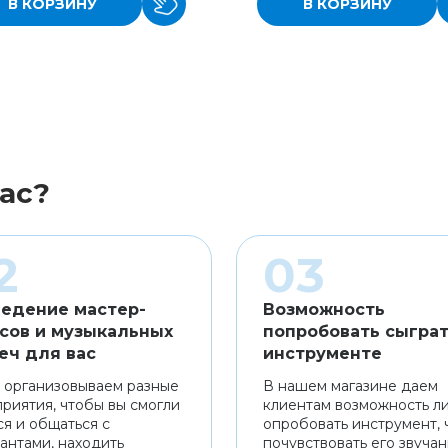
В КОРЗИНУ
В КОРЗИНУ
ас?
едение мастер-
Возможность
сов и музыкальных
попробовать сыграт
еч для вас
инструменте
 организовываем разные
В нашем магазине даем
риятия, чтобы вы смогли
клиентам возможность л
ся и общаться с
опробовать инструмент, 
антами, находить
почувствовать его звуча