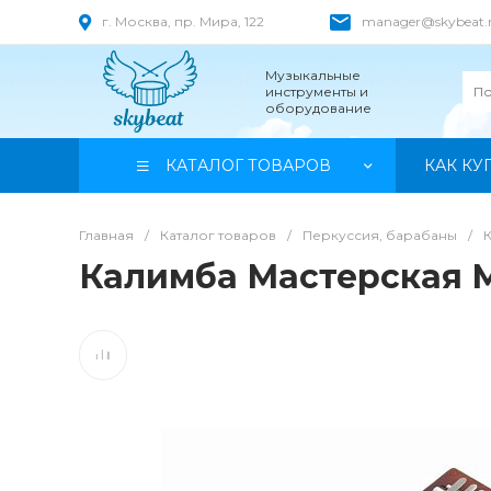
г. Москва, пр. Мира, 122
manager@skybeat.
Музыкальные
инструменты и
оборудование
КАТАЛОГ ТОВАРОВ
КАК КУ
Главная
/
Каталог товаров
/
Перкуссия, барабаны
/
Калимба Мастерская М