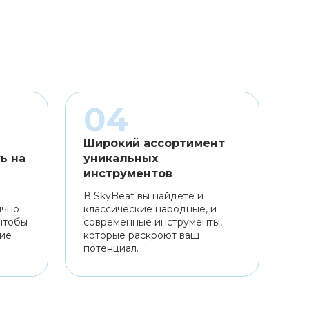
Широкий ассортимент
ь на
уникальных
инструментов
В SkyBeat вы найдете и
ично
классические народные, и
чтобы
современные инструменты,
ние
которые раскроют ваш
потенциал.