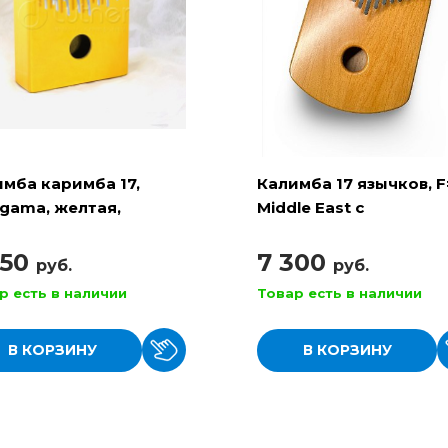
мба каримба 17,
Калимба 17 язычков, 
gama, желтая,
Middle East с
mba LAB
резонатором ( KL-B-
A17HbMAM )
250
7 300
руб.
руб.
р есть в наличии
Товар есть в наличии
В КОРЗИНУ
В КОРЗИНУ