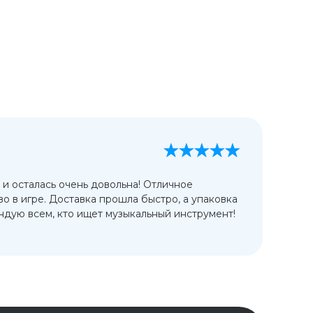
А
13
 и осталась очень довольна! Отличное
Ис
во в игре. Доставка прошла быстро, а упаковка
сп
дую всем, кто ищет музыкальный инструмент!
от
ко