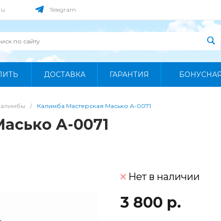
ru
Telegram
ПИТЬ
ДОСТАВКА
ГАРАНТИЯ
БОНУСНА
Калимбы
/
Калимба Мастерская Масько А-0071
асько А-0071
Нет в наличии
3 800 р.