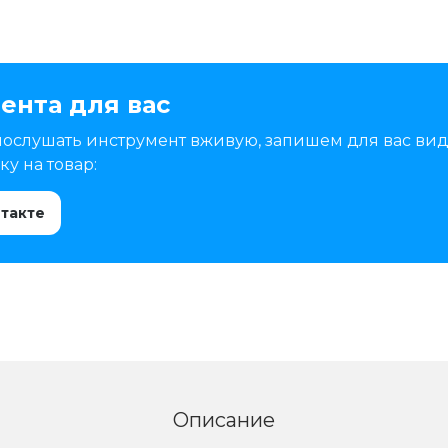
ента для вас
послушать инструмент вживую, запишем для вас вид
у на товар:
нтакте
Описание