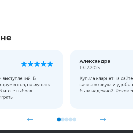
ине
Александра
19.12.2025
и выступлений. В
Купила кларнет на сайте
струментов, послушать
качество звука и удобст
 В итоге выбрал
была надёжной. Рекомен
грать.