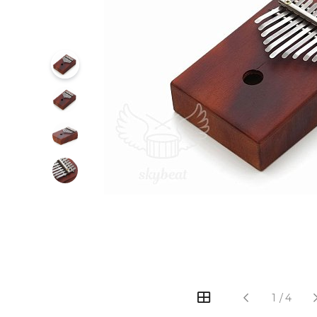
‹
›
1
/
4