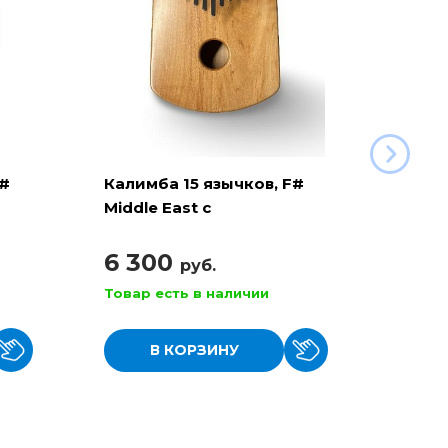
F#
Калимба 15 язычков, F#
Калим
Middle East с
Middle
резонатором ( KL-B-
A15Tb
A15HsMAM )
6 300
3 9
руб.
Товар есть в наличии
Товар
В КОРЗИНУ