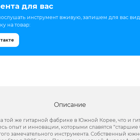
ента для вас
послушать инструмент вживую, запишем для вас вид
у на товар:
нтакте
Описание
на той же гитарной фабрике в Южной Корее, что и г
весь опыт и инновации, которыми славятся "старшие 
этого замечательного инструмента. Собственный юж