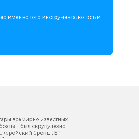
ео именно того инструмента, который
итары всемирно известных
братья", был скрупулезно
нокорейский бренд JET