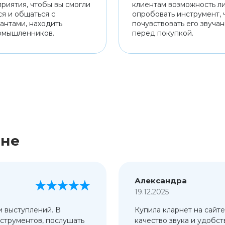
риятия, чтобы вы смогли
клиентам возможность л
ся и общаться с
опробовать инструмент, 
антами, находить
почувствовать его звуча
омышленников.
перед покупкой.
ине
Александра
19.12.2025
и выступлений. В
Купила кларнет на сайте
струментов, послушать
качество звука и удобст