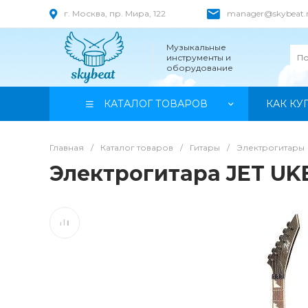
г. Москва, пр. Мира, 122
manager@skybeat.
Музыкальные
инструменты и
оборудование
КАТАЛОГ ТОВАРОВ
КАК КУ
Главная
/
Каталог товаров
/
Гитары
/
Электрогитары
Электрогитара JET UK