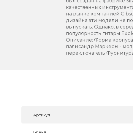
был создан на фабрике Si
качественных инструмент
на рынке компанией Gibson
дизайна эти модели не по
выпускать. Однако, в сер
популярность гитары Explo
Описание: Форма корпуса -
палисандр Маркеры - молн
переключатель Фурнитура 
Артикул
Бренд