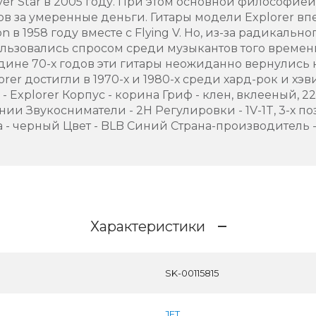
lver Star в 2005 году. При этом основной философие
ов за умеренные деньги. Гитары модели Explorer в
 в 1958 году вместе с Flying V. Но, из-за радикальн
льзовались спросом среди музыкантов того времени
едине 70-х годов эти гитары неожиданно вернулись
rer достигли в 1970-х и 1980-х среди хард-рок и хэв
 Explorer Корпус - корина Гриф - клен, вклееный, 22
ии Звукосниматели - 2Н Регулировки - 1V-1T, 3-х 
- черный Цвет - BLB Синий Страна-производитель 
Характеристики
SK-00115815
JET