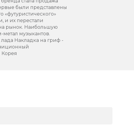
й бренда стала продажа
первые были представлены
ого «футуристического»
, и их перестали
 на рынок. Наибольшую
и-метал музыкантов.
 лада Накладка на гриф -
позиционный
- Корея