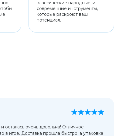
ично
классические народные, и
чтобы
современные инструменты,
ние
которые раскроют ваш
потенциал.
А
13
 и осталась очень довольна! Отличное
Ис
во в игре. Доставка прошла быстро, а упаковка
сп