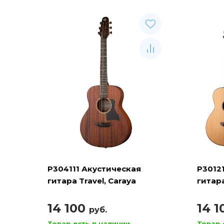
P304111 Акустическая
P3012
гитара Travel, Caraya
гитара
14 100
14 
руб.
Товар есть в наличии
Товар 