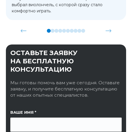
выбрал виолончель, с которой сразу стало
комфортно играть.
ОСТАВЬТЕ ЗАЯВКУ
НА БЕСПЛАТНУЮ
КОНСУЛЬТАЦИЮ
Мы готовы помочь вам уже сегодня. Оставьте
заявку, и получите бесплатную консультацию
от наших опытных специалистов.
ССЫЛКА НА СТРАНИЦУ
ВАШЕ ИМЯ