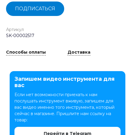
ПОДПИСАТЬСЯ
Артикул
SK-00002517
Способы оплаты
Доставка
Запишем видео инструмента для
вас
Если нет возможности приехать к нам
послушать инструмент вживую, запишем для
вас видео именно того инструмента, который
сейчас в магазине. Пришлите нам ссылку на
товар:
Перейти в Telegram