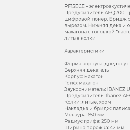
PF15ECE – электроакустич
Предусилитель AEQ200T р
цифровой тюнер. Бридж с
вырезом. Нижняя дека и об
махагона с головкой "лас
литые колки.
Характеристики:
Форма корпуса: дредноут
Верхняя дека: ель
Корпус: махагон
Гриф: махагон
Звукосниматель: IBANEZ 
Предусилитель: Ibanez A
Колки: литые, хром
Накладка и бридж: палис
Мензура: 650 мм
Радиус грифа: 250 мм
Ширина порожка: 42 мм