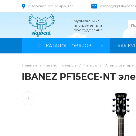
г. Москва, пр. Мира, 122
manager@skybeat.
Музыкальные
инструменты и
оборудование
КАТАЛОГ ТОВАРОВ
КАК КУ
Главная
/
Каталог товаров
/
Гитары
/
Электрогитары
IBANEZ PF15ECE-NT эл