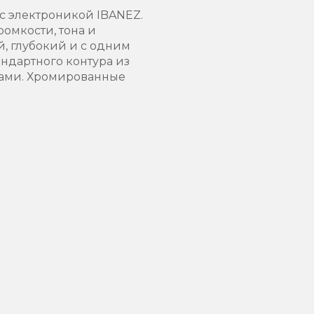
 с электроникой IBANEZ.
омкости, тона и
, глубокий и с одним
андартного контура из
чками. Хромированные