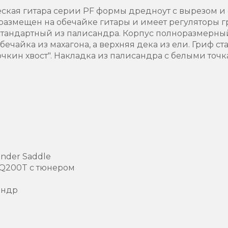
еская гитара серии PF формы дредноут с вырезом и
азмещен на обечайке гитары и имеет регуляторы гр
тандартный из палисандра. Корпус полноразмерный
ечайка из махагона, а верхняя дека из ели. Гриф ст
точкин хвост". Накладка из палисандра с белыми то
Under Saddle
EQ200T с тюнером
андр