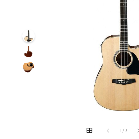
‹
›
1
/
3