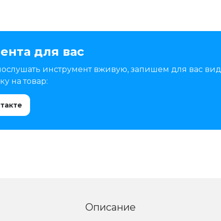
ента для вас
послушать инструмент вживую, запишем для вас вид
у на товар:
нтакте
Описание