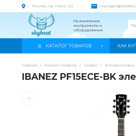
г. Москва, пр. Мира, 122
manager@skybeat.
Музыкальные
инструменты и
оборудование
КАТАЛОГ ТОВАРОВ
КАК КУ
Главная
/
Каталог товаров
/
Гитары
/
Электрогитары
IBANEZ PF15ECE-BK эл