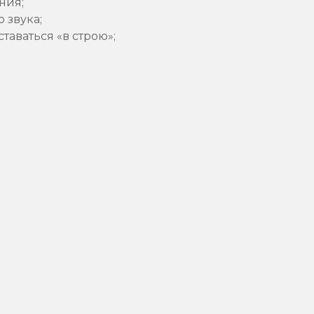
ния;
 звука;
аваться «в строю»;