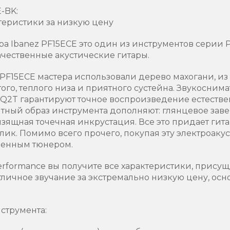
-BK:
еристики за низкую цену
а Ibanez PF15ECE это один из инструментов серии Pe
ачественные акустические гитары.
 PF15ECE мастера использовали дерево махогани, из
того, теплого низа и приятного сустейна. Звукоснима
EQ2T гарантируют точное воспроизведение естествен
антный образ инструмента дополняют: глянцевое за
зящная точечная инкрустация. Все это придает гита
. Помимо всего прочего, покупая эту электроакус
оенным тюнером.
Performance вы получите все характеристики, прис
отличное звучание за экстремально низкую цену, ос
струмента: