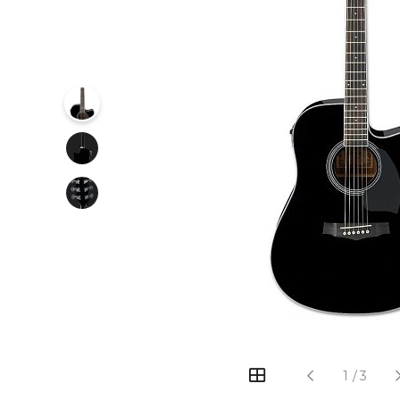
‹
›
1
/
3