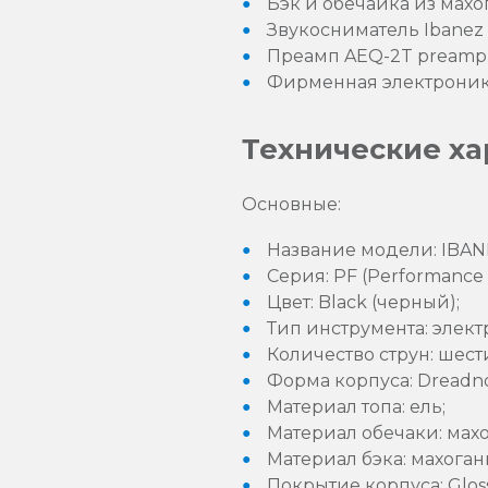
Бэк и обечайка из махо
Звукосниматель Ibanez 
Преамп AEQ-2T preamp 
Фирменная электроник
Технические ха
Основные:
Название модели: IBAN
Серия: PF (Performance S
Цвет: Black (черный);
Тип инструмента: элект
Количество струн: шес
Форма корпуса: Dreadno
Материал топа: ель;
Материал обечаки: махо
Материал бэка: махоган
Покрытие корпуса: Glos