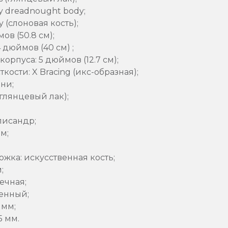
y dreadnought body;
y (слоновая кость);
ов (50.8 см);
4 дюймов (40 см) ;
орпуса: 5 дюймов (12.7 см);
ости: X Bracing (икс-образная);
ни;
(глянцевый лак);
лисандр;
м;
жка: искусственная кость;
;
ечная;
енный;
 мм;
5 мм.