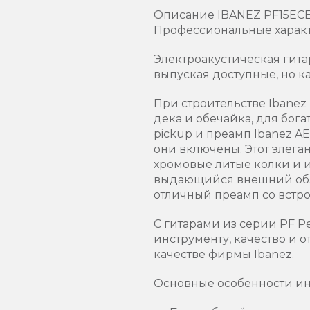
Описание IBANEZ PF15ECE
Профессиональные характ
Электроакустическая гитар
выпуская доступные, но к
При строительстве Ibanez
дека и обечайка, для бога
pickup и преамп Ibanez A
они включены. Этот элег
хромовые литые колки и и
выдающийся внешний облик
отличный преамп со встр
С гитарами из серии PF 
инструменту, качество и 
качестве фирмы Ibanez.
Основные особенности ин