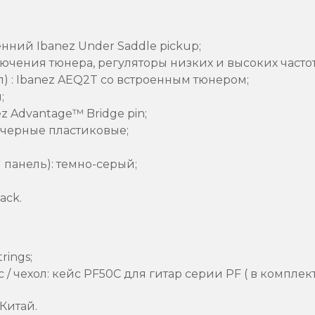
нний Ibanez Under Saddle pickup;
ючения тюнера, регуляторы низких и высоких частот
) : Ibanez AEQ2T со встроенным тюнером;
;
 Advantage™ Bridge pin;
 черные пластиковые;
;
 панель): темно-серый;
ack.
rings;
 чехол: кейс PF50C для гитар серии PF ( в комплек
Китай.