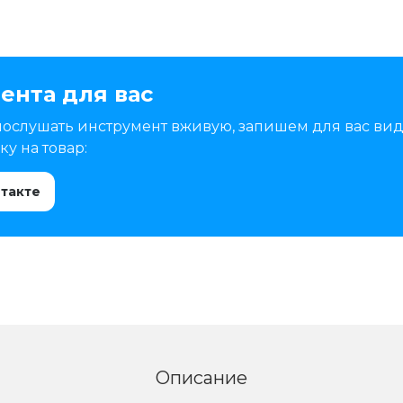
ента для вас
послушать инструмент вживую, запишем для вас вид
у на товар:
нтакте
Описание