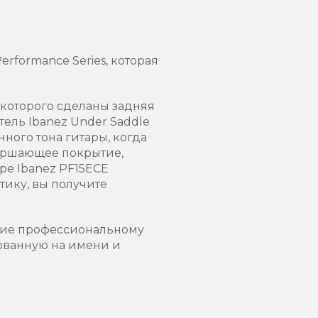
rformance Series, которая
 которого сделаны задняя
тель Ibanez Under Saddle
ного тона гитары, когда
вершающее покрытие,
ре Ibanez PF15ECE
тику, вы получите
ущие профессиональному
нованную на имени и