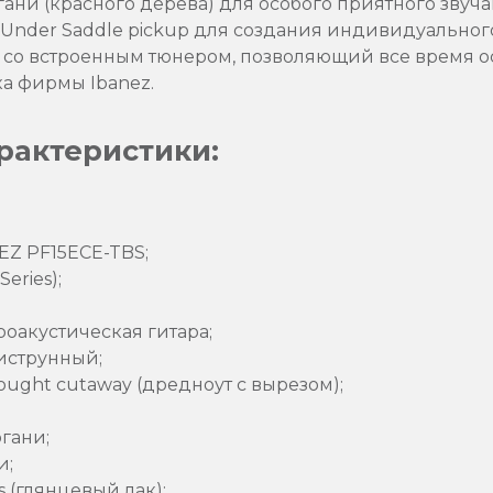
гани (красного дерева) для особого приятного звуча
Under Saddle pickup для создания индивидуального
со встроенным тюнером, позволяющий все время ост
а фирмы Ibanez.
рактеристики:
EZ PF15ECE-TBS;
eries);
роакустическая гитара;
тиструнный;
ught cutaway (дредноут с вырезом);
гани;
и;
s (глянцевый лак);