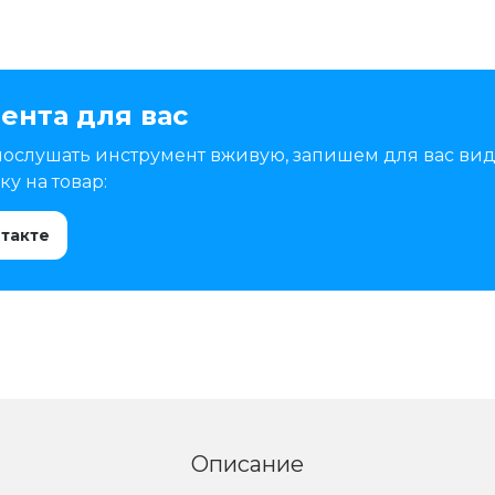
ента для вас
послушать инструмент вживую, запишем для вас вид
у на товар:
нтакте
Описание