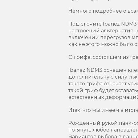
Немного подробнее о воз
Подключите Ibanez NDM3 
настроений альтернативно
включении перегрузов мг
как не этого можно было 
О грифе, состоящем из тре
Ibanez NDM3 оснащен клен
дополнительную силу и ж
такого грифа означает уси
такой гриф будет остават
естественных деформаци
Итак, что мы имеем в итог
Рожденный рукой панк-ро
потянуть любое направлен
Вариантов выбора в данно