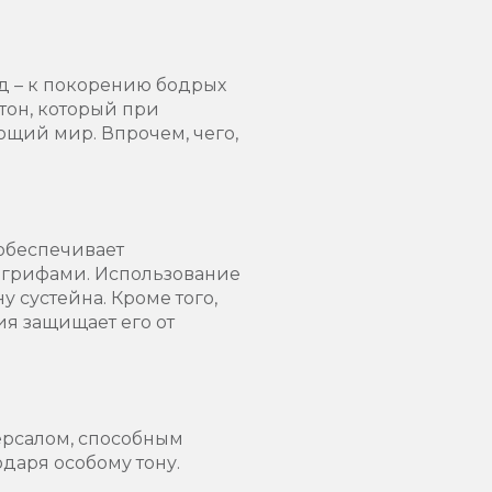
д – к покорению бодрых
тон, который при
щий мир. Впрочем, чего,
 обеспечивает
и грифами. Использование
у сустейна. Кроме того,
ия защищает его от
ерсалом, способным
одаря особому тону.