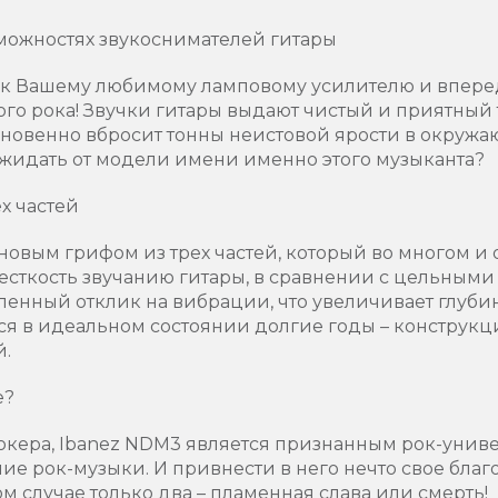
можностях звукоснимателей гитары
к Вашему любимому ламповому усилителю и впере
го рока! Звучки гитары выдают чистый и приятный 
новенно вбросит тонны неистовой ярости в окружаю
ожидать от модели имени именно этого музыканта?
х частей
овым грифом из трех частей, который во многом и
есткость звучанию гитары, в сравнении с цельным
ленный отклик на вибрации, что увеличивает глубин
ься в идеальном состоянии долгие годы – конструкц
й.
е?
кера, Ibanez NDM3 является признанным рок-унив
ие рок-музыки. И привнести в него нечто свое благ
м случае только два – пламенная слава или смерть!