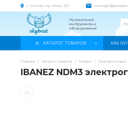
г. Москва, пр. Мира, 122
manager@skybeat.
Музыкальные
инструменты и
оборудование
КАТАЛОГ ТОВАРОВ
КАК КУ
Главная
/
Каталог товаров
/
Гитары
/
Электрогитары
IBANEZ NDM3 электрог