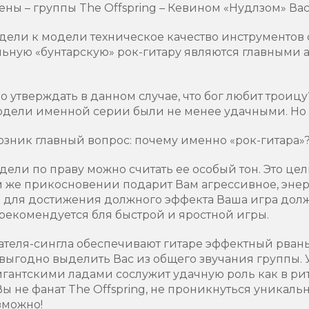
ны – группы The Offspring – Кевином «Нудлзом» Ва
дели к модели техническое качество инструментов 
ьную «бунтарскую» рок-гитару являются главными 
 утверждать в данном случае, что бог любит троицу?
одели именной серии были не менее удачными. Но 
возник главный вопрос: почему именно «рок-гитара»
ели по праву можно считать ее особый тон. Это це
м же прикосновении подарит Вам агрессивное, эне
то для достижения должного эффекта Ваша игра долж
рекомендуется бля быстрой и яростной игры.
теля-сингла обеспечивают гитаре эффектный рваны
выгодно выделить Вас из общего звучания группы.
гантскими ладами сослужит удачную роль как в рит
ы не фанат The Offspring, не проникнуться уника
зможно!