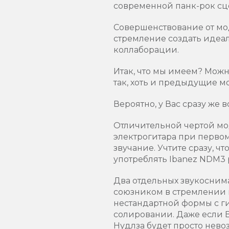
современной панк-рок сце
Совершенствование от мо
стремление создать идеал
коллаборации.
Итак, что мы имеем? Можно
так, хоть и предыдущие м
Вероятно, у Вас сразу же 
Отличительной чертой мод
электрогитара при перво
звучание. Учтите сразу, ч
употреблять Ibanez NDM3 
Два отдельных звукоснима
союзником в стремлении 
нестандартной формы с ги
солировании. Даже если В
Нудлза будет просто нево