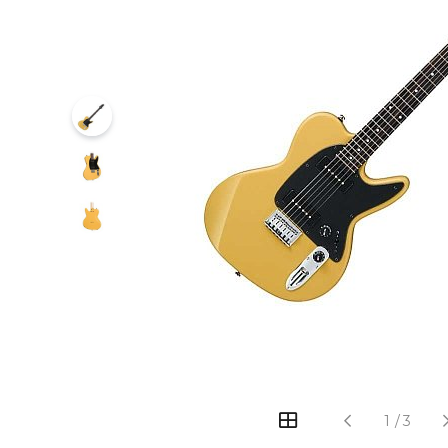
‹
›
1
/
3