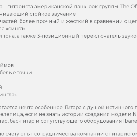
 – гитариста американской панк-рок группы The Off
ечивающий стойкое звучание
 частей, более прочный и жесткий в сравнении с ц
па «сингл»
и тона, а также 3-позиционный переключатель звук
а
юймов
 белые точки
й
ингла»
ется нечто особенное. Гитара с душой истинного п
 нелепица, если не знать истории создания модели
ар, бас-гитар и сопутствующего оборудования Ibane
 по счету опыт сотрудничества компании с гитаристо