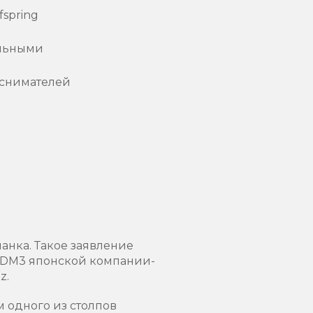
spring
ельными
оснимателей
анка. Такое заявление
 NDM3 японской компании-
z.
м одного из столпов