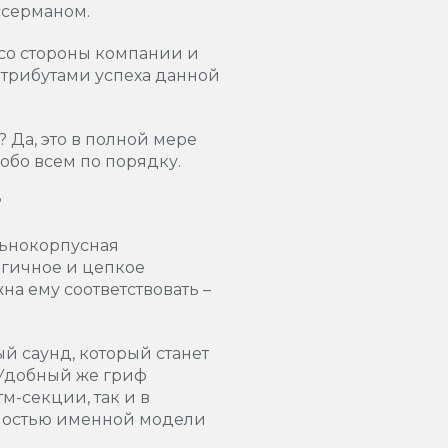
ссерманом.
со стороны компании и
атрибутами успеха данной
 Да, это в полной мере
обо всем по порядку.
?
льнокорпусная
ргичное и цепкое
на ему соответствовать –
й саунд, который станет
 Удобный же гриф
м-секции, так и в
льностью именной модели