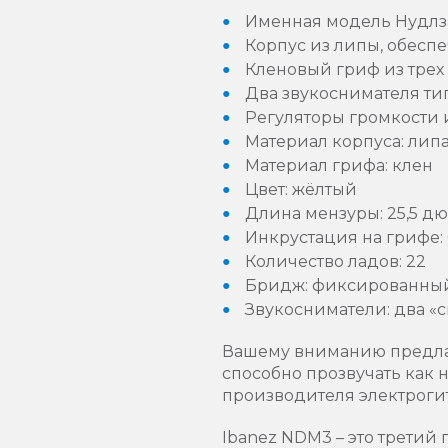
Именная модель Нудлза
Корпус из липы, обесп
Кленовый гриф из трех
Два звукоснимателя ти
Регуляторы громкости 
Материал корпуса: лип
Материал грифа: клен
Цвет: жёлтый
Длина мензуры: 25,5 д
Инкрустация на грифе:
Количество ладов: 22
Бридж: фиксированны
Звукосниматели: два «с
Вашему вниманию предлага
способно прозвучать как
производителя электрогит
Ibanez NDM3 – это третий