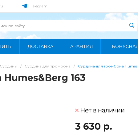
ru
Telegram
ПИТЬ
ДОСТАВКА
ГАРАНТИЯ
БОНУСНА
Сурдины
/
Сурдина для тромбона
/
Сурдина для тромбона Humes&
 Humes&Berg 163
Нет в наличии
3 630 р.