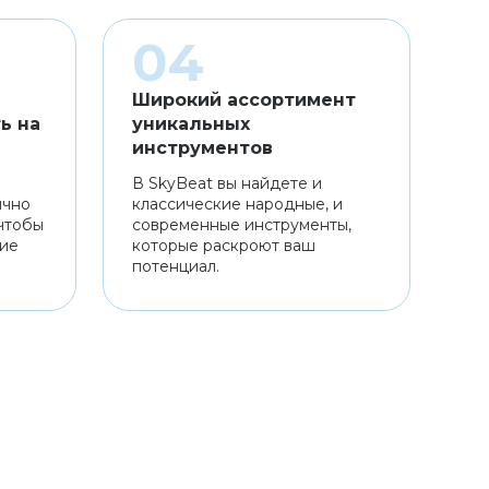
Широкий ассортимент
ь на
уникальных
инструментов
В SkyBeat вы найдете и
ично
классические народные, и
чтобы
современные инструменты,
ние
которые раскроют ваш
потенциал.