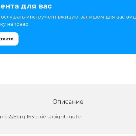
ента для вас
послушать инструмент вживую, запишем для вас вид
у на товар:
нтакте
Описание
s&Berg 163 pixie straight mute.