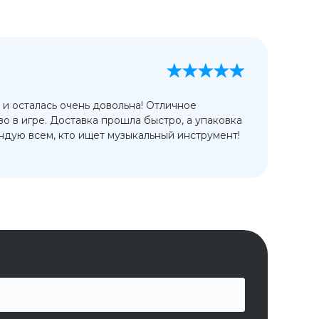
А
13
 и осталась очень довольна! Отличное
Ис
во в игре. Доставка прошла быстро, а упаковка
сп
дую всем, кто ищет музыкальный инструмент!
от
ко