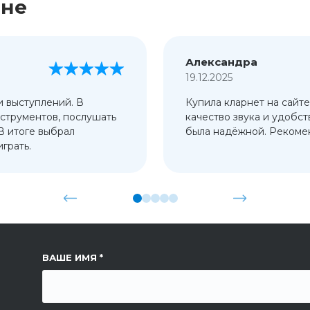
ине
Александра
19.12.2025
и выступлений. В
Купила кларнет на сайте
струментов, послушать
качество звука и удобст
 В итоге выбрал
была надёжной. Рекомен
грать.
ССЫЛКА НА СТРАНИЦУ
ВАШЕ ИМЯ