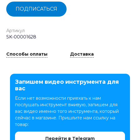
ПОДПИСАТЬСЯ
Артикул
SK-00001628
Способы оплаты
Доставка
Запишем видео инструмента для
вас
Если нет возможности приехать к нам
послушать инструмент вживую, запишем для
вас видео именно того инструмента, который
сейчас в магазине. Пришлите нам ссылку на
товар:
Перейти в Telegram