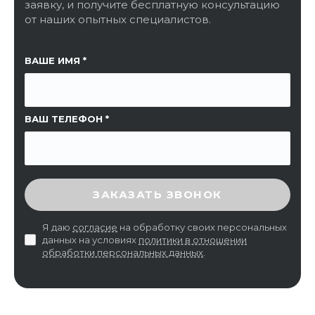
заявку, и получите бесплатную консультацию
от наших опытных специалистов.
ССЫЛКА НА СТРАНИЦУ
ВАШЕ ИМЯ
ВАШ ТЕЛЕФОН
ВВЕДИТЕ ПРОВЕРОЧНЫЙ КОД
ЗАКАЗАТЬ ЗВОНОК
Я даю
согласие
на обработку своих персональных
данных на условиях
политики в отношении
обработки персональных данных
.