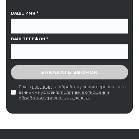
ССЫЛКА НА СТРАНИЦУ
ВАШЕ ИМЯ
ВАШ ТЕЛЕФОН
ВВЕДИТЕ ПРОВЕРОЧНЫЙ КОД
ЗАКАЗАТЬ ЗВОНОК
Я даю
согласие
на обработку своих персональных
данных на условиях
политики в отношении
обработки персональных данных
.