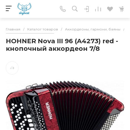
Главная
/
Каталог товаров
/
Аккордеоны, гармони, баяны
/
А
HOHNER Nova III 96 (A4273) red -
кнопочный аккордеон 7/8