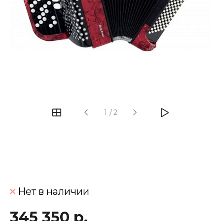
‹
›
1
/
2
Нет в наличии
345 350 р.