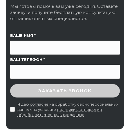
Мы готовы помочь вам уже сегодня. Оставьте
заявку, и получите бесплатную консультацию
от наших опытных специалистов.
ССЫЛКА НА СТРАНИЦУ
ВАШЕ ИМЯ
ВАШ ТЕЛЕФОН
ВВЕДИТЕ ПРОВЕРОЧНЫЙ КОД
ЗАКАЗАТЬ ЗВОНОК
Я даю
согласие
на обработку своих персональных
данных на условиях
политики в отношении
обработки персональных данных
.