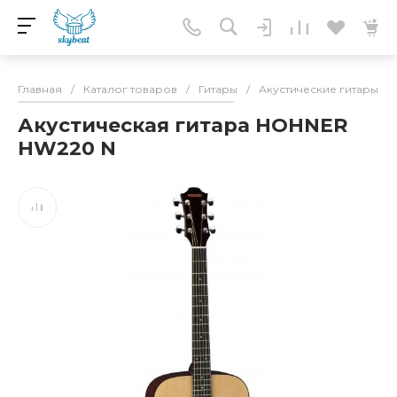
Главная
/
Каталог товаров
/
Гитары
/
Акустические гитары
/
Акустическая гитара HOHNER
HW220 N