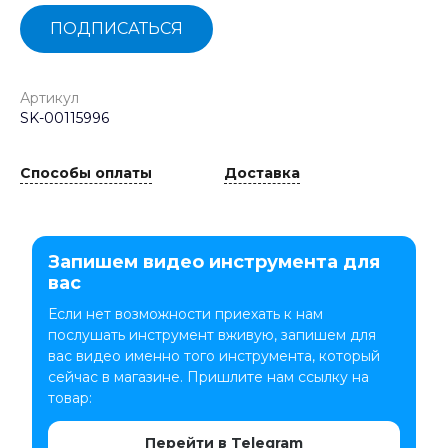
ПОДПИСАТЬСЯ
Артикул
SK-00115996
Способы оплаты
Доставка
Запишем видео инструмента для
вас
Если нет возможности приехать к нам
послушать инструмент вживую, запишем для
вас видео именно того инструмента, который
сейчас в магазине. Пришлите нам ссылку на
товар:
Перейти в Telegram