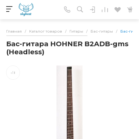
Главная
/
Каталог товаров
/
Гитары
/
Бас-гитары
/
Бас-гита
Бас-гитара HOHNER B2ADB-gms
(Headless)