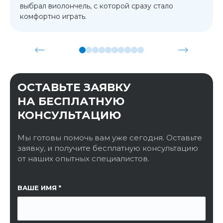
выбрал виолончель, с которой сразу стало
комфортно играть.
ОСТАВЬТЕ ЗАЯВКУ
НА БЕСПЛАТНУЮ
КОНСУЛЬТАЦИЮ
Мы готовы помочь вам уже сегодня. Оставьте
заявку, и получите бесплатную консультацию
от наших опытных специалистов.
ССЫЛКА НА СТРАНИЦУ
ВАШЕ ИМЯ