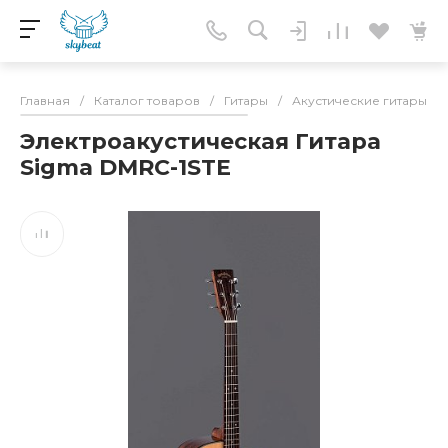
Главная
/
Каталог товаров
/
Гитары
/
Акустические гитары
/
Электроакустическая Гитара
Sigma DMRC-1STE