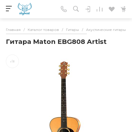
Главная
/
Каталог товаров
/
Гитары
/
Акустические гитары
/
Гитара Maton EBG808 Artist