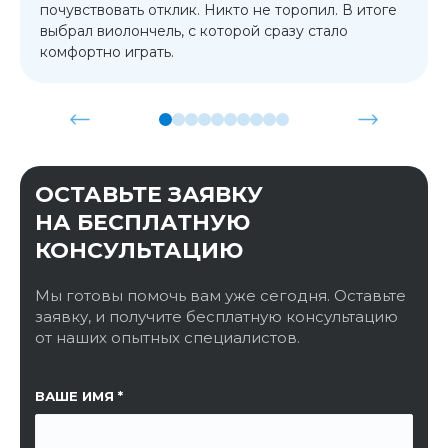
почувствовать отклик. Никто не торопил. В итоге
выбрал виолончель, с которой сразу стало
комфортно играть.
ОСТАВЬТЕ ЗАЯВКУ
НА БЕСПЛАТНУЮ
КОНСУЛЬТАЦИЮ
Мы готовы помочь вам уже сегодня. Оставьте
заявку, и получите бесплатную консультацию
от наших опытных специалистов.
ССЫЛКА НА СТРАНИЦУ
ВАШЕ ИМЯ