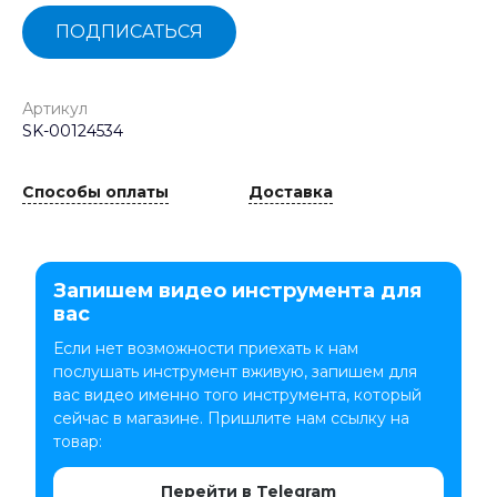
ПОДПИСАТЬСЯ
Артикул
SK-00124534
Способы оплаты
Доставка
Запишем видео инструмента для
вас
Если нет возможности приехать к нам
послушать инструмент вживую, запишем для
вас видео именно того инструмента, который
сейчас в магазине. Пришлите нам ссылку на
товар:
Перейти в Telegram