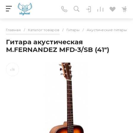
Главная
/
Каталог товаров
/
Гитары
/
Акустические гитары
/
Гитара акустическая
М.FERNANDEZ MFD-3/SB (41")