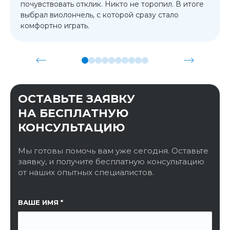
почувствовать отклик. Никто не торопил. В итоге
выбрал виолончель, с которой сразу стало
комфортно играть.
ОСТАВЬТЕ ЗАЯВКУ
НА БЕСПЛАТНУЮ
КОНСУЛЬТАЦИЮ
Мы готовы помочь вам уже сегодня. Оставьте
заявку, и получите бесплатную консультацию
от наших опытных специалистов.
ССЫЛКА НА СТРАНИЦУ
ВАШЕ ИМЯ