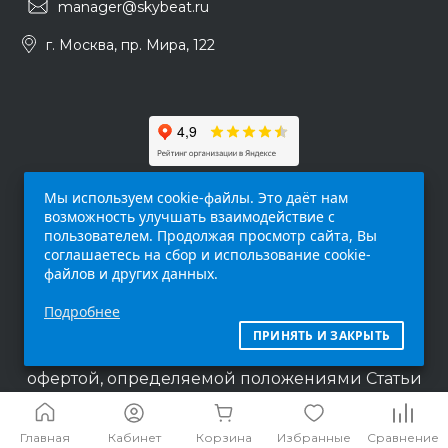
manager@skybeat.ru
г. Москва, пр. Мира, 122
Мы используем cookie-файлы. Это даёт нам
возможность улучшать взаимодействие с
пользователем. Продолжая просмотр сайта, Вы
соглашаетесь на сбор и использование cookie-
файлов и других данных.
Обращаем ваше внимание на то, что данный
Подробнее
интернет-сайт (
skybeat.ru
) носит
исключительно информационный характер и
ПРИНЯТЬ И ЗАКРЫТЬ
ни при каких условиях не является публичной
офертой, определяемой положениями Статьи
437 п.2 Гражданского кодекса Российской
Федерации.
Главная
Кабинет
Корзина
Избранные
Сравнение