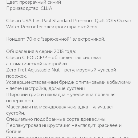
Цвет: прозрачный синий
Производство: США
Gibson USA Les Paul Standard Premium Quilt 2015 Ocean
Water Perimeter электрогитара с кейсом.
Концепт 70-х с “заряженной” электроникой.
Обновления в серии 2015 года:
Gibson G FORCE™ – обновлённая система
автоматической настройки.
Zero Fret Adjustable Nut – регулируемый нулевой
порожек.
Усовершенствованный бридж с титановыми кобылками
– легче настройка, дольше сустейн.
Широкий гриф и накладка – увеличена полезная
поверхность.
Массивная палисандровая накладка – улучшает
сустейн.
Специально подобранные сорта древесины.
Перламутровая инкрустация – выглядит красивее и
богаче.
Отполированная и промасленная накладка – повышает