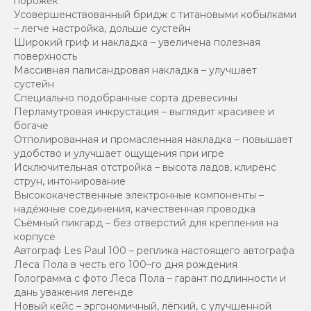
порожек
Усовершенствованный бридж с титановыми кобылками
– легче настройка, дольше сустейн
Широкий гриф и накладка – увеличена полезная
поверхность
Массивная палисандровая накладка – улучшает
сустейн
Специально подобранные сорта древесины
Перламутровая инкрустация – выглядит красивее и
богаче
Отполированная и промасленная накладка – повышает
удобство и улучшает ощущения при игре
Исключительная отстройка – высота ладов, клиренс
струн, интонирование
Высококачественные электронные компоненты –
надёжные соединения, качественная проводка
Съёмный пикгард – без отверстий для крепления на
корпусе
Автограф Les Paul 100 – реплика настоящего автографа
Леса Пола в честь его 100–го дня рождения
Голограмма с фото Леса Пола – гарант подлинности и
дань уважения легенде
Новый кейс – эргономичный, лёгкий, с улучшенной