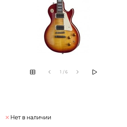
‹
›
1
/
6
Нет в наличии