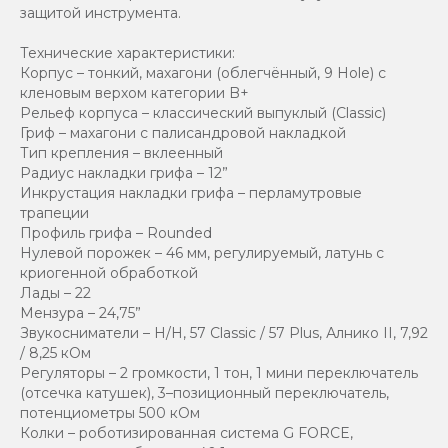
защитой инструмента.
Технические характеристики:
Корпус – тонкий, махагони (облегчённый, 9 Hole) с
кленовым верхом категории B+
Рельеф корпуса – классический выпуклый (Classic)
Гриф – махагони с палисандровой накладкой
Тип крепления – вклеенный
Радиус накладки грифа – 12”
Инкрустация накладки грифа – перламутровые
трапеции
Профиль грифа – Rounded
Нулевой порожек – 46 мм, регулируемый, латунь с
криогенной обработкой
Лады – 22
Мензура – 24,75”
Звукосниматели – H/H, 57 Classic / 57 Plus, Алнико II, 7,92
/ 8,25 кОм
Регуляторы – 2 громкости, 1 тон, 1 мини переключатель
(отсечка катушек), 3–позиционный переключатель,
потенциометры 500 кОм
Колки – роботизированная система G FORCE,