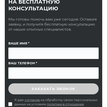
НА БЕСПЛАТНУЮ
КОНСУЛЬТАЦИЮ
Мы готовы помочь вам уже сегодня. Оставьте
заявку, и получите бесплатную консультацию
от наших опытных специалистов.
ССЫЛКА НА СТРАНИЦУ
ВАШЕ ИМЯ
ВАШ ТЕЛЕФОН
ВВЕДИТЕ ПРОВЕРОЧНЫЙ КОД
ЗАКАЗАТЬ ЗВОНОК
Я даю
согласие
на обработку своих персональных
данных на условиях
политики в отношении