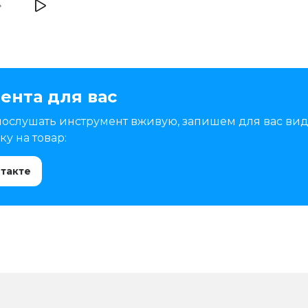
ента для вас
послушать инструмент вживую, запишем для вас вид
у на товар:
нтакте