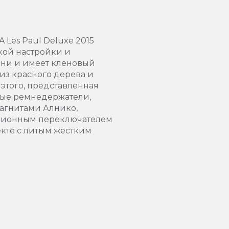
A Les Paul Deluxe 2015
кой настройки и
они и имеет кленовый
 из красного дерева и
этого, представленная
ые ремнедержатели,
магнитами Алнико,
иционным переключателем
екте с литым жестким