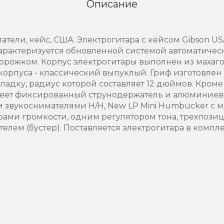
Описание
матели, кейс, США. Электрогитара с кейсом Gibson US
 характеризуется обновленной системой автоматичес
рожком. Корпус электрогитары выполнен из махаг
 корпуса - классический выпуклый. Гриф изготовлен
адку, радиус которой составляет 12 дюймов. Кроме 
меет фиксированный струнодержатель и алюминиев
 звукоснимателями H/H, New LP Mini Humbucker с 
рами громкости, одним регулятором тона, трехпоз
лем (бустер). Поставляется электрогитара в компл