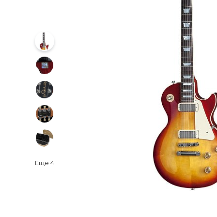
Еще
4
‹
›