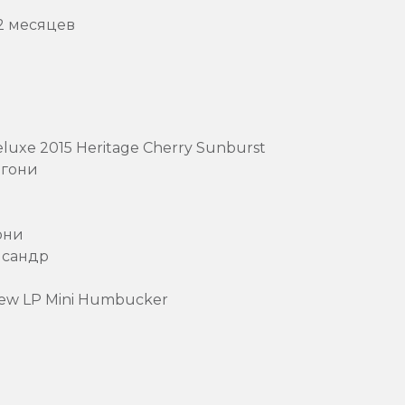
12 месяцев
luxe 2015 Heritage Cherry Sunburst
агони
они
исандр
New LP Mini Humbucker