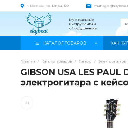
г. Москва, пр. Мира, 122
manager@skybeat.
Музыкальные
инструменты и
оборудование
КАТАЛОГ ТОВАРОВ
КАК КУ
Главная
/
Каталог товаров
/
Гитары
/
Электрогитары
GIBSON USA LES PAUL 
электрогитара с кейс