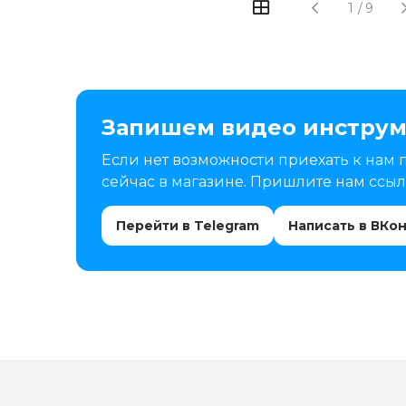
1
/
9
Запишем видео инструм
Если нет возможности приехать к нам 
сейчас в магазине. Пришлите нам ссылк
Перейти в Telegram
Написать в ВКо