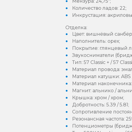
Мензура: 24,75";
Количество ладов: 22;
Инкрустация: акриловы
Отделка:
Цвет: вишнёвый санбёр
Наполнитель: орех;
Покрытие: глянцевый л
Звукосниматели (бридж 
Тип: 57 Classic + / 57 Classi
Материал провода: эмал
Материал катушки: ABS 
Материал наконечника:
Магнит: альнико / альни
Крышка: хром / хром;
Добротность: 5.39 / 5.81;
Сопротивление постоянн
Резонансная частота: 259
Потенциометры (бридж /