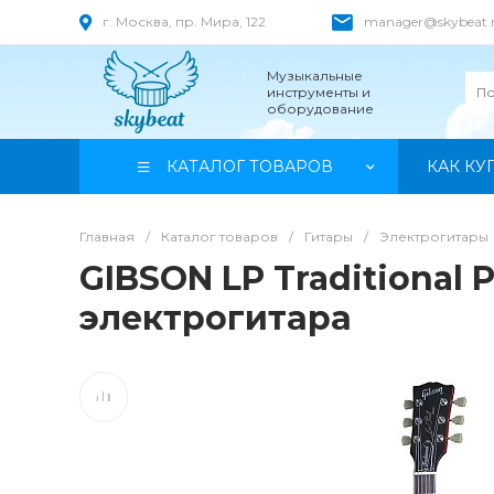
г. Москва, пр. Мира, 122
manager@skybeat.
Музыкальные
инструменты и
оборудование
КАТАЛОГ ТОВАРОВ
КАК КУ
Главная
/
Каталог товаров
/
Гитары
/
Электрогитары
GIBSON LP Traditional 
электрогитара