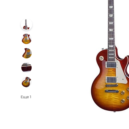
Еще
1
‹
›