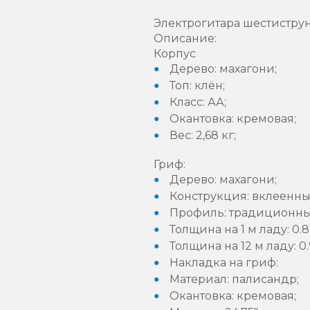
Электрогитара шестиструн
Описание:
Корпус
Дерево: махагони;
Топ: клён;
Класс: АА;
Окантовка: кремовая;
Вес: 2,68 кг;
Гриф:
Дерево: махагони;
Конструкция: вклеенны
Профиль: традиционны
Толщина на 1 м ладу: 0.8
Толщина на 12 м ладу: 0.
Накладка на гриф:
Материал: палисандр;
Окантовка: кремовая;