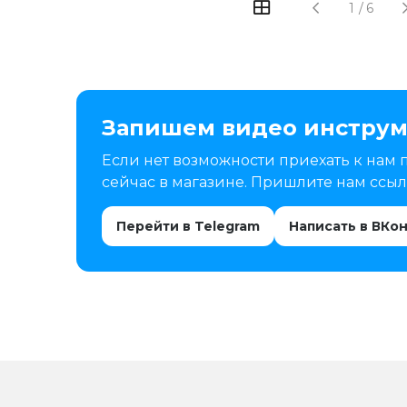
1
/
6
Запишем видео инструм
Если нет возможности приехать к нам 
сейчас в магазине. Пришлите нам ссылк
Перейти в Telegram
Написать в ВКо