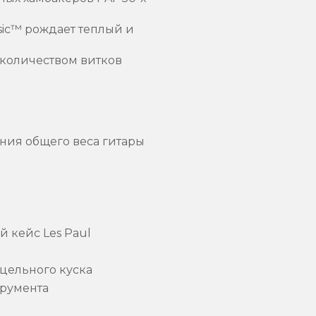
sic™ рождает теплый и
 количеством витков
ния общего веса гитары
 кейс Les Paul
 цельного куска
трумента