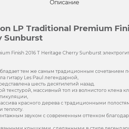
Описание
n LP Traditional Premium Fini
y Sunburst
mium Finish 2016 T Heritage Cherry Sunburst электрог
6 T обладает тем же самым традиционным сочетанием 
ла гитару Les Paul легендарной,
редставлена шесть десятилетий назад.
текстурой, массивный топ из волнистого клена кла
ртикуляции,
 массива красного дерева с традиционными полостя
и теплоту.
винтажным звуком с современным оттенком благода
ванными крышками, сделанными в стиле легендарн