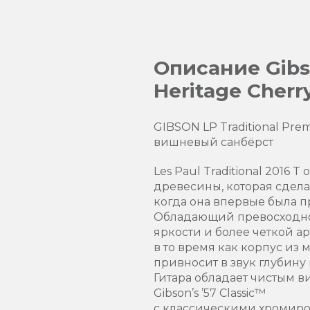
Описание Gibso
Heritage Cherr
GIBSON LP Traditional Pre
вишневый санбёрст
Les Paul Traditional 201
древесины, которая сдела
когда она впервые была п
Обладающий превосходной 
яркости и более четкой а
в то время как корпус из
привносит в звук глубину 
Гитара обладает чистым 
Gibson’s ’57 Classic™
с классическими хромиро