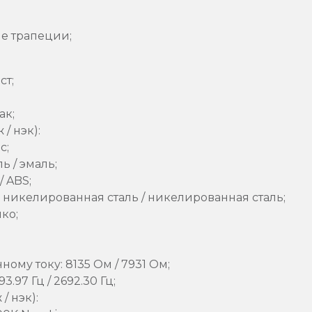
е трапеции;
ст;
ак;
/ нэк):
c;
ь / эмаль;
/ ABS;
 никелированная сталь / никелированная сталь;
ко;
ому току: 8135 Ом / 7931 Ом;
3.97 Гц / 2692.30 Гц;
 нэк):