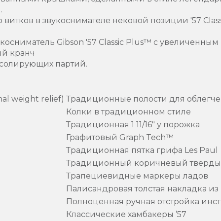
I.
витков в звукоснимателе нековой позиции '57 Clas
осниматель Gibson '57 Classic Plus™ с увеличенным
ый кранч
 солирующих партий.
l weight relief)
Традиционные полости для облегче
Колки в традиционном стиле
Традиционная 1 11/16" у порожка
Графитовый Graph Tech™
Традиционная пятка грифа Les Paul
Традиционный коричневый твердый
Трапециевидные маркеры ладов
Палисандровая толстая накладка из
Полноценная ручная отстройка инс
Классические хамбакеры ’57