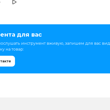
ента для вас
послушать инструмент вживую, запишем для вас вид
у на товар:
нтакте