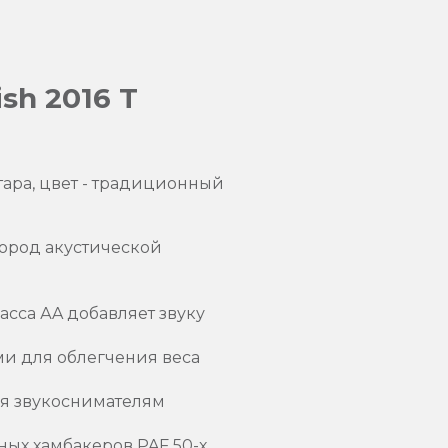
sh 2016 T
итара, цвет - традиционный
пород акустической
сса АA добавляет звуку
ми для облегчения веса
ря звукоснимателям
ых хамбакеров PAF 50-х