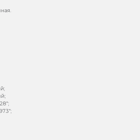
ная.
й;
й;
28″;
973″;