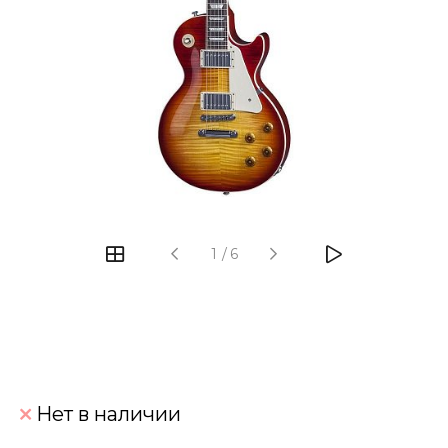
‹
›
1
/
6
Нет в наличии