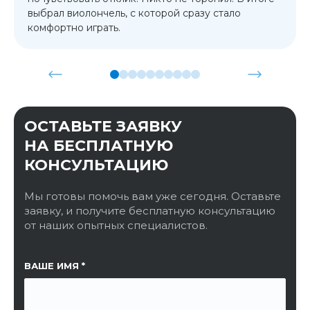
выбрал виолончель, с которой сразу стало
комфортно играть.
ОСТАВЬТЕ ЗАЯВКУ
НА БЕСПЛАТНУЮ
КОНСУЛЬТАЦИЮ
Мы готовы помочь вам уже сегодня. Оставьте
заявку, и получите бесплатную консультацию
от наших опытных специалистов.
ССЫЛКА НА СТРАНИЦУ
ВАШЕ ИМЯ