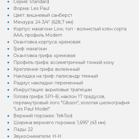
Серия: Standard
Форма: Les Paul
Цвет: вишневый санберст
Мензура: 24 3/4" (628,7 мм)
Корпус: махагони Low, топ - волнистый клен сорта
AAA, профиль Modern
Окантовка корпуса: кремовая
Гриф: махагони
Окантовка грифа: кремовая
Профиль грифа: ассиметричный тонкий кону
Крепление грифа: вклеенный
Накладка на гриф: палисандр темный
Радиус накладки: переменный
Инкрустация: акриловые трапеции
Голова грифа: SP1–B, наклон 17 градусов,
перламутровый лого "Gibson", золотая шелкография
"Les Paul Model"
Верхний порожек: TekToid
Ширина верхнего порожка: 1,695" (43 мм)
Лады: 22
Звукосниматели: H-H