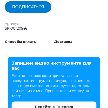
ПОДПИСАТЬСЯ
Артикул
SK-00120546
Способы оплаты
Доставка
Запишем видео инструмента для
вас
Если нет возможности приехать к нам
послушать инструмент вживую, запишем для
вас видео именно того инструмента, который
сейчас в магазине. Пришлите нам ссылку на
товар:
Перейти в Telegram