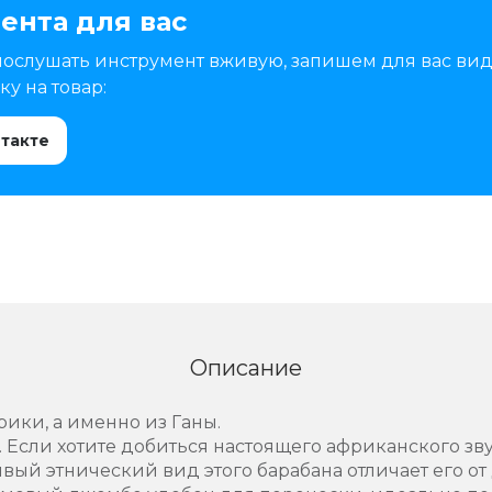
ента для вас
послушать инструмент вживую, запишем для вас вид
у на товар:
нтакте
Описание
ики, а именно из Ганы.
 Если хотите добиться настоящего африканского звук
ивый этнический вид этого барабана отличает его о