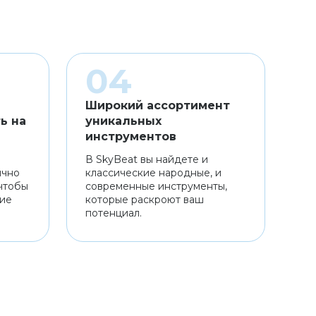
Широкий ассортимент
ь на
уникальных
инструментов
В SkyBeat вы найдете и
ично
классические народные, и
чтобы
современные инструменты,
ние
которые раскроют ваш
потенциал.