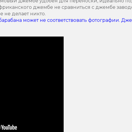
мовый джембе удобен для переноски, идеально по
фриканского джембе не сравниться с джембе заводс
 не делает никто.
арабана может не соответствовать фотографии. Дже