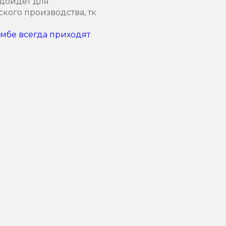
дойдет для
кого производства, тк
мбе всегда приходят