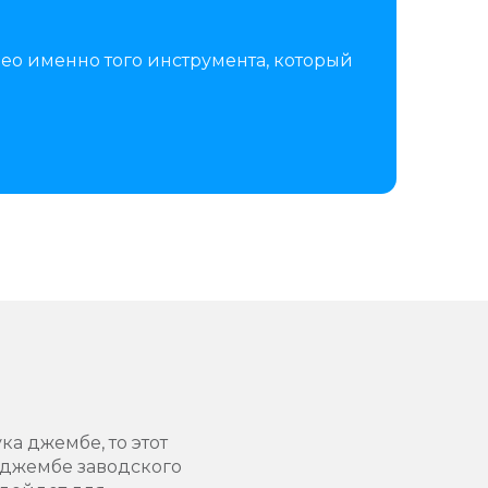
ео именно того инструмента, который
а джембе, то этот
т джембе заводского