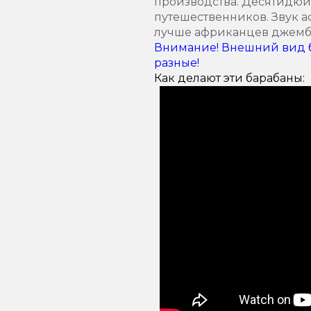
производства. Десятидюй
путешественников. Звук а
лучше африканцев джембе
Внимание! Внешний вид б
разные!
Как делают эти барабаны: