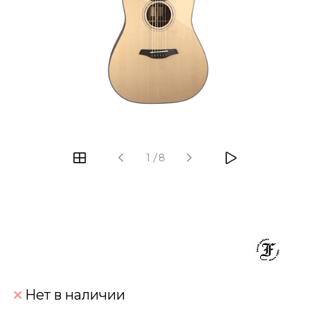
‹
›
1
/
8
Нет в наличии