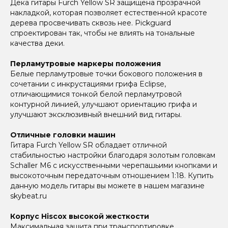
Дека гитары Furch Yellow SR защищена прозрачной
накладкой, которая позволяет естественной красоте
дерева просвечивать сквозь нее. Pickguard
спроектирован так, чтобы не влиять на тональные
качества деки.
Перламутровые маркеры положения
Белые перламутровые точки бокового положения в
сочетании с инкрустациями грифа Eclipse,
отличающимися тонкой белой перламутровой
контурной линией, улучшают ориентацию грифа и
улучшают эксклюзивный внешний вид гитары.
Отличные головки машин
Гитара Furch Yellow SR обладает отличной
стабильностью настройки благодаря золотым головкам
Schaller M6 с искусственными черепашьими кнопками и
высокоточным передаточным отношением 1:18. Купить
данную модель гитары вы можете в нашем магазине
skybeat.ru
Корпус Hiscox высокой жесткости
Максимальная защита при транспортировке