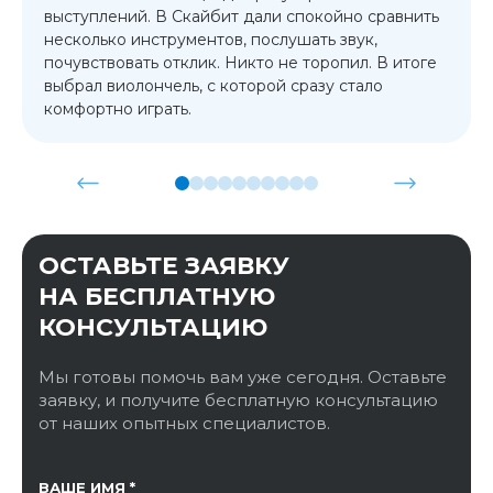
выступлений. В Скайбит дали спокойно сравнить
несколько инструментов, послушать звук,
почувствовать отклик. Никто не торопил. В итоге
выбрал виолончель, с которой сразу стало
комфортно играть.
ОСТАВЬТЕ ЗАЯВКУ
НА БЕСПЛАТНУЮ
КОНСУЛЬТАЦИЮ
Мы готовы помочь вам уже сегодня. Оставьте
заявку, и получите бесплатную консультацию
от наших опытных специалистов.
ССЫЛКА НА СТРАНИЦУ
ВАШЕ ИМЯ