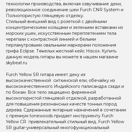
технологии производства, включая озвучивание деки,
революционное соединение шеи Furch CNR System и
Полнопористую глянцевую отделку.
Стильный внешний вид с розеткой с двойными
концентрическими кольцами и зелеными вставками из
морских ушек, искусственным переплетением тела
черепахи с контрастной линией и белыми
перламутровыми овальными маркерами положения
грифа Eclipse. Тяжелых жесткий кейс Hiscox. Купить
данную модель гитары вы можете в нашем магазине
skybeat.ru
Furch Yellow SR гитара имеет деку из
высококачественной ситхинской ели, обечайку из
высококачественного Индийского палисандра сзади и
по бокам. Все тело защищено фирменной
высокопористой глянцевой отделкой, разработанной
для повышения резонансных качеств тонных пород
дерева. Сдержанные янтарные назначений в сочетании
с премиум tonewoods придает инструменту Furch
Yellow CR привлекательный стильный вид. Furch Yellow
SR guitar-универсальный многофункциональный