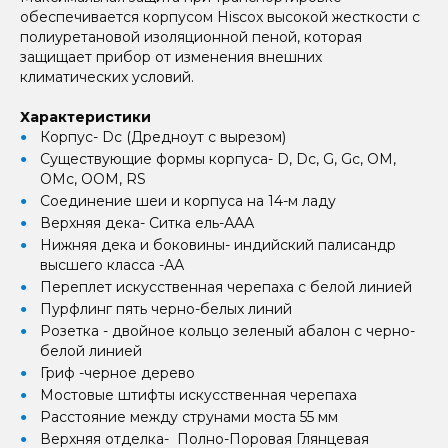
обеспечивается корпусом Hiscox высокой жесткости с
полиуретановой изоляционной пеной, которая
защищает прибор от изменения внешних
климатических условий.
Характеристики
Корпус- Dc (Дредноут с вырезом)
Существующие формы корпуса- D, Dc, G, Gc, OM,
OMc, OOM, RS
Соединение шеи и корпуса на 14-м ладу
Верхняя дека- Ситка ель-ААА
Нижняя дека и боковины- индийский палисандр
высшего класса -АА
Переплет искусственная черепаха с белой линией
Пурфлинг пять черно-белых линий
Розетка - двойное кольцо зеленый абалон с черно-
белой линией
Гриф -черное дерево
Мостовые штифты искусственная черепаха
Расстояние между струнами моста 55 мм
Верхняя отделка- Полно-Поровая Глянцевая