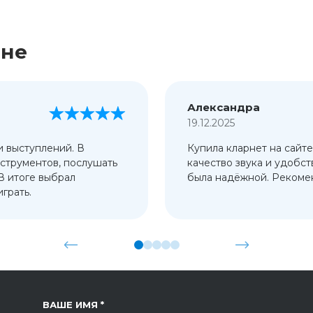
ине
Александра
19.12.2025
и выступлений. В
Купила кларнет на сайте
струментов, послушать
качество звука и удобст
 В итоге выбрал
была надёжной. Рекомен
грать.
ССЫЛКА НА СТРАНИЦУ
ВАШЕ ИМЯ