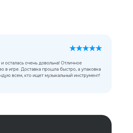
А
13
 и осталась очень довольна! Отличное
Ис
во в игре. Доставка прошла быстро, а упаковка
сп
дую всем, кто ищет музыкальный инструмент!
от
ко