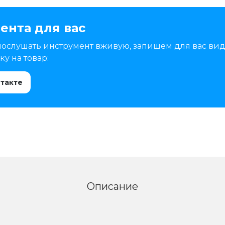
ента для вас
послушать инструмент вживую, запишем для вас вид
у на товар:
нтакте
Описание