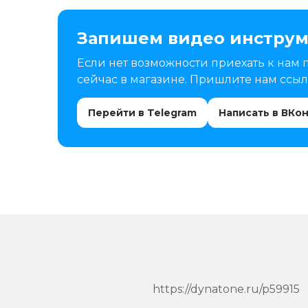
Запишем видео инструм
Если нет возможности приехать к нам 
сейчас в магазине. Пришлите нам ссылк
Перейти в Telegram
Написать в ВКо
https://dynatone.ru/p59915