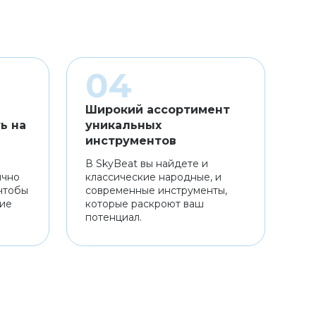
Широкий ассортимент
ь на
уникальных
инструментов
В SkyBeat вы найдете и
ично
классические народные, и
чтобы
современные инструменты,
ние
которые раскроют ваш
потенциал.