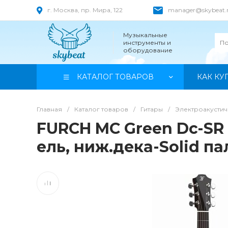
г. Москва, пр. Мира, 122
manager@skybeat.
Музыкальные
инструменты и
оборудование
КАТАЛОГ ТОВАРОВ
КАК КУ
Главная
/
Каталог товаров
/
Гитары
/
Электроакустич
FURCH MC Green Dc-SR S
ель, ниж.дека-Solid п