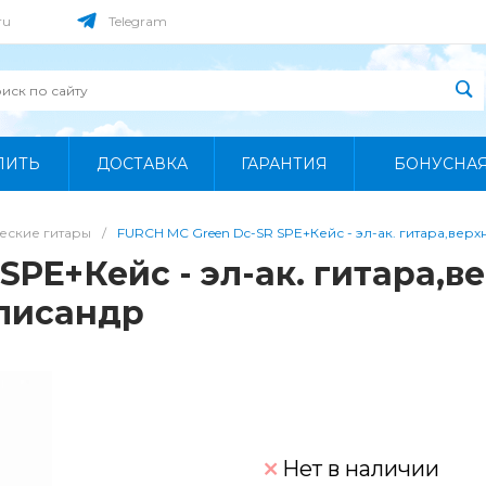
ru
Telegram
ПИТЬ
ДОСТАВКА
ГАРАНТИЯ
БОНУСНА
еские гитары
/
FURCH MC Green Dc-SR SPE+Кейс - эл-ак. гитара,верхн.
PE+Кейс - эл-ак. гитара,ве
алисандр
Нет в наличии