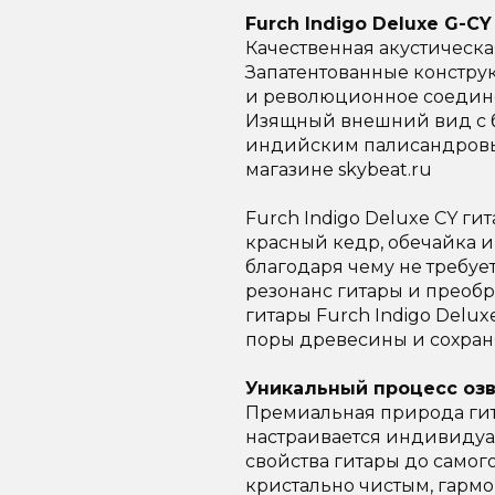
Furch Indigo Deluxe G-C
Качественная акустическа
Запатентованные констру
и революционное соедине
Изящный внешний вид с 
индийским палисандровым
магазине skybeat.ru
Furch Indigo Deluxe CY г
красный кедр, обечайка и 
благодаря чему не требуе
резонанс гитары и преобр
гитары Furch Indigo Delu
поры древесины и сохраня
Уникальный процесс оз
Премиальная природа гита
настраивается индивидуа
свойства гитары до самого
кристально чистым, гарм