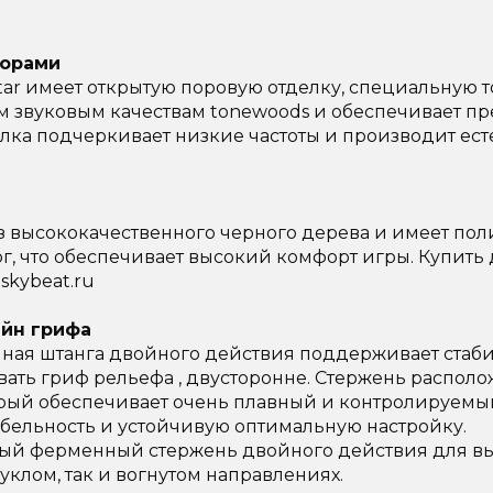
Порами
itar имеет открытую поровую отделку, специальную т
ым звуковым качествам tonewoods и обеспечивает п
елка подчеркивает низкие частоты и производит е
из высококачественного черного дерева и имеет по
г, что обеспечивает высокий комфорт игры. Купить
skybeat.ru
айн грифа
нная штанга двойного действия поддерживает стаби
вать гриф рельефа , двусторонне. Стержень располо
орый обеспечивает очень плавный и контролируемы
бельность и устойчивую оптимальную настройку.
ый ферменный стержень двойного действия для в
уклом, так и вогнутом направлениях.