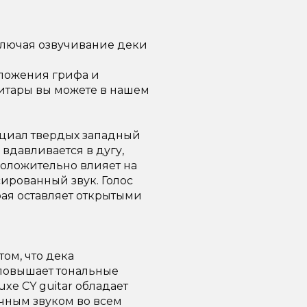
ключая озвучивание деки
ложения грифа и
итары вы можете в нашем
енциал твердых западный
 вдавливается в дугу,
положительно влияет на
ированный звук. Голос
рая оставляет открытыми
ом, что дека
 повышает тональные
uxe CY guitar обладает
чным звуком во всем