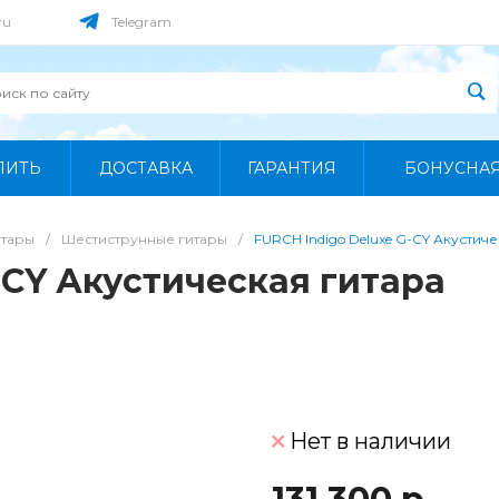
ru
Telegram
ПИТЬ
ДОСТАВКА
ГАРАНТИЯ
БОНУСНА
итары
/
Шестиструнные гитары
/
FURCH Indigo Deluxe G-CY Акустиче
-CY Акустическая гитара
Нет в наличии