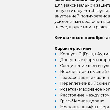
Для максимальной защиты
новую гитару Furch футля
внутренней полиуретанов
усилениями оболочки в с
плече, в руке или в рюкзак
Кейс и чехол приобретаю
Характеристики
Корпус - G (Гранд Ауди
Доступные формы корпу
Соединение шеи и туло
Верхняя дека высший 
Твердая задняя часть и
Переплет-Индийский п
Розетка- Массивное ко
Расстояние между стру
Гриф-Черное дерево
Мостовые штифты-Черн