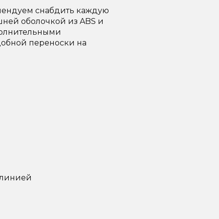
мендуем снабдить каждую
шней оболочкой из ABS и
полнительными
добной переноски на
 линией