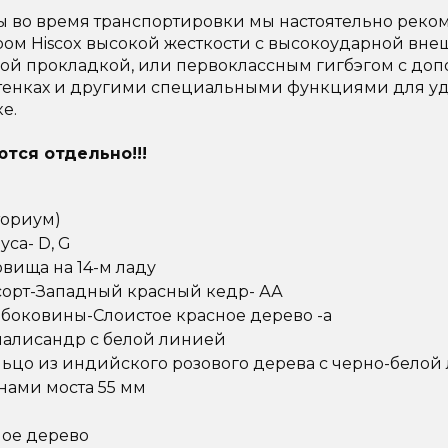
 во время транспортировки мы настоятельно реко
ром Hiscox высокой жесткости с высокоударной вне
ой прокладкой, или первоклассным гигбэгом с до
тенках и другими специальными функциями для у
е.
тся отдельно!!!
ториум)
са- D, G
вища на 14-м ладу
сорт-Западный красный кедр- АА
 боковины-Слоистое красное дерево -а
алисандр с белой линией
льцо из индийского розового дерева с черно-белой
нами моста 55 мм
ое дерево