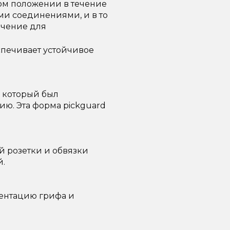
ом положении в течение
ми соединениями, и в то
ачение для
спечивает устойчивое
, который был
ию. Эта форма pickguard
 розетки и обвязки
й.
ентацию грифа и