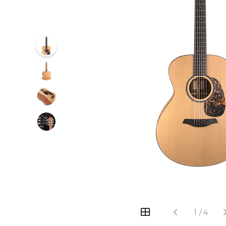
‹
›
1
/
4