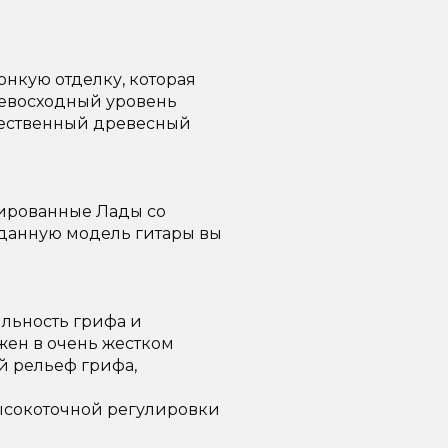
онкую отделку, которая
ревосходный уровень
стественный древесный
лированные Лады со
 данную модель гитары вы
льность грифа и
жен в очень жестком
й рельеф грифа,
ысокоточной регулировки