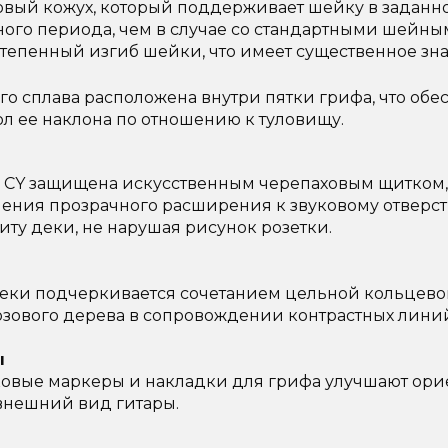
вый кожух, который поддерживает шейку в заданн
ного периода, чем в случае со стандартными шейны
степенный изгиб шейки, что имеет существенное зн
го сплава расположена внутри пятки грифа, что обе
л ее наклона по отношению к туловищу.
xe CY защищена искусственным черепаховым щитком
ения прозрачного расширения к звуковому отверст
ту деки, не нарушая рисунок розетки.
ки подчеркивается сочетанием цельной кольцевой
озового дерева в сопровождении контрастных лини
ы
овые маркеры и накладки для грифа улучшают ори
внешний вид гитары.