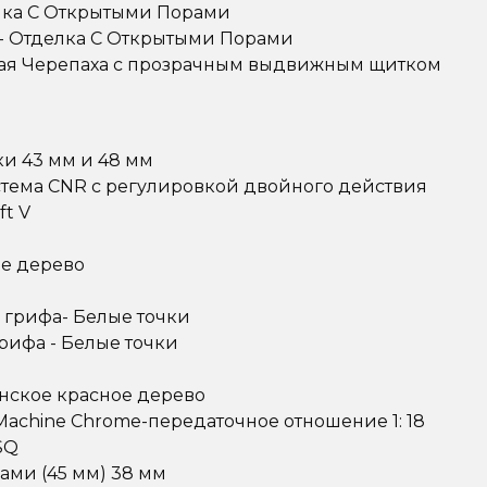
лка С Открытыми Порами
- Отделка С Открытыми Порами
ная Черепаха с прозрачным выдвижным щитком
и 43 мм и 48 мм
тема CNR с регулировкой двойного действия
ft V
ое дерево
 грифа- Белые точки
рифа - Белые точки
нское красное дерево
Machine Chrome-передаточное отношение 1: 18
SQ
ами (45 мм) 38 мм