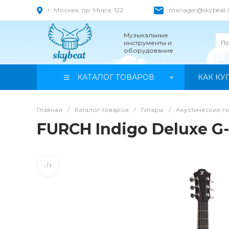
г. Москва, пр. Мира, 122
manager@skybeat.
Музыкальные
инструменты и
оборудование
КАТАЛОГ ТОВАРОВ
КАК КУ
Главная
/
Каталог товаров
/
Гитары
/
Акустические г
FURCH Indigo Deluxe G