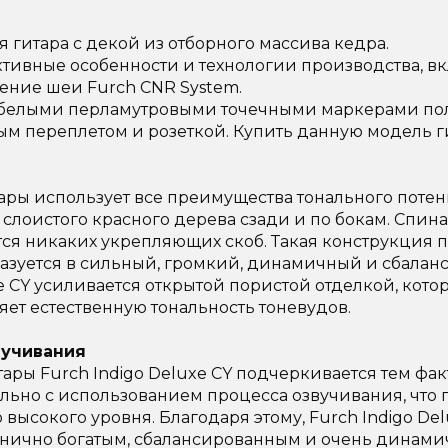
Y
я гитара с декой из отборного массива кедра.
ктивные особенности и технологии производства, в
ние шеи Furch CNR System.
белыми перламутровыми точечными маркерами по
 переплетом и розеткой. Купить данную модель г
итары использует все преимущества тонального пот
слоистого красного дерева сзади и по бокам. Спина
тся никаких укрепляющих скоб. Такая конструкция 
азуется в сильный, громкий, динамичный и сбаланс
xe CY усиливается открытой пористой отделкой, кото
ет естественную тональность тоневудов.
вучивания
ры Furch Indigo Deluxe CY подчеркивается тем факт
льно с использованием процесса озвучивания, что
 высокого уровня. Благодаря этому, Furch Indigo Del
онично богатым, сбалансированным и очень динами