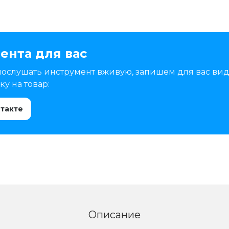
ента для вас
послушать инструмент вживую, запишем для вас вид
у на товар:
нтакте
Описание