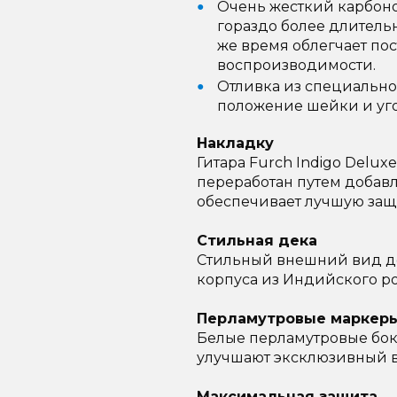
Очень жесткий карбоно
гораздо более длитель
же время облегчает по
воспроизводимости.
Отливка из специально
положение шейки и уго
Накладку
Гитара Furch Indigo Delu
переработан путем добавл
обеспечивает лучшую защи
Стильная дека
Стильный внешний вид де
корпуса из Индийского р
Перламутровые маркер
Белые перламутровые бок
улучшают эксклюзивный 
Максимальная защита