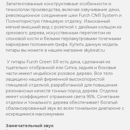
Запатентованные конструктивные особенности и
технологии производства, включая озвучивание деки,
революционное соединение шеи Furch CNR System и
Полнопористую глянцевую отделку. Изысканный
мягкий внешний вид с розеткой с двойным кольцом из
орехового дерева, искусственным переплетом из
слоновой кости и белыми перламутровыми точечными
маркерами положения грифа. Купить данную модель
гитары вы можете в нашем магазине skybeat.ru
У гитары Furch Green SR есть дека, сделанная из
тщательно отобранной ели Ситка, задняя и боковые
части имеют индийское розовое дерево. Все тело
защищено нашей фирменной высокопористой
глянцевой отделкой, разработанной для повышения
резонансных качеств тонных пород дерева. Отделка
имеет коэффициент отражения света 95%. Сочетание
отделки и тонального дерева обеспечивает богатый
сбалансированный звук во всем тональном диапазоне с
искрящимися максимумами.
Замечательный звук