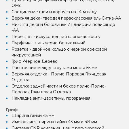
OMc
Соединение шеи и корпуса на 14-м ладу
Верхняя дека- твердая первоклассная ель Ситка-АА
Нижняя дека и боковины- Индийский полисандр
-АА
Переплет - искусственная слоновая кость
Пурфлинг -пять черно-белых линий
Розетка - двойное кольцо с черной ореховой
инкрустацией
Гриф -Черное Дерево
Расстояние между струнами моста 55 мм
Верхняя отделка- Полно-Поровая Глянцевая
Отделка
Отделка задней части и боков полно-Полно-
Поровая Глянцевая Отделка
Накладка анти-царапины, прозрачная
Гриф
Ширина гайки 45 мм
Имеющаяся ширина гайки 43 мм и 48 мм
Система CNR усиления шеи с регулировкой