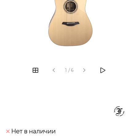
‹
›
1
/
6
Нет в наличии