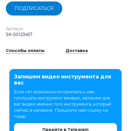
ПОДПИСАТЬСЯ
Артикул
SK-00123457
Способы оплаты
Доставка
Запишем видео инструмента для
вас
Если нет возможности приехать к нам
послушать инструмент вживую, запишем для
вас видео именно того инструмента, который
сейчас в магазине. Пришлите нам ссылку на
товар:
Перейти в Telegram