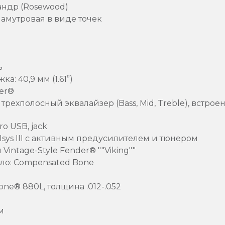
андр (Rosewood)
ламутровая в виде точек
ь
: 40,9 мм (1.61”)
ter®
 трехполосный эквалайзер (Bass, Mid, Treble), встр
o USB, jack
Isys III с активным предусилителем и тюнером
intage-Style Fender® ""Viking""
ло: Compensated Bone
one® 880L, толщина .012-.052
м