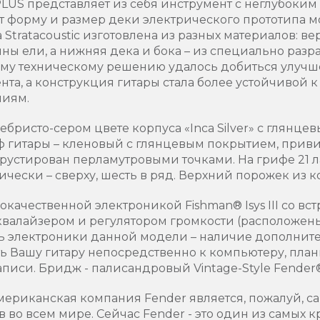
US представляет из себя инструмент с неглубоким
т форму и размер деки электрического прототипа м
а Stratacoustic изготовлена из разных материалов: ве
 ели, а нижняя дека и бока – из специально разр
такому техническому решению удалось добиться улуч
та, а конструкция гитары стала более устойчивой 
иям.
ебристо-сером цвете корпуса «Inca Silver» с глянце
иф гитары – кленовый с глянцевым покрытием, при
крустирован перламутровыми точками. На грифе 21 ла
ески – сверху, шесть в ряд. Верхний порожек из ко
окачественной электроникой Fishman® Isys III со в
квалайзером и регулятором громкости (расположен
ь электроники данной модели – наличие дополните
 Вашу гитару непосредственно к компьютеру, план
писи. Бридж - палисандровый Vintage-Style Fender® "
Американская компания Fender является, пожалуй, 
 во всем мире. Сейчас Fender - это один из самых 