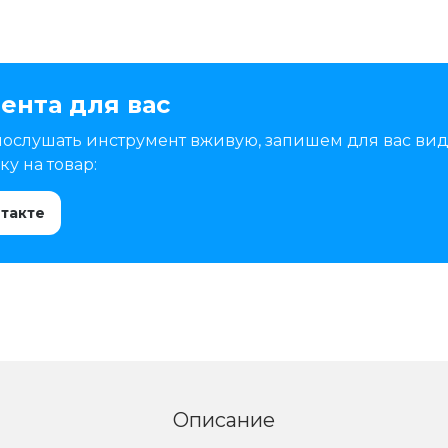
ента для вас
послушать инструмент вживую, запишем для вас вид
у на товар:
нтакте
Описание