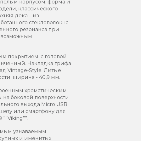
 полым корпусом, форма и
одели, классического
рхняя дека – из
аботанного стекловолокна
шенного резонанса при
к возможным
вым покрытием, c головой
винченный. Накладка грифа
д Vintage-Style. Литые
сти, ширина - 40,9 мм.
строенным хроматическим
ы на боковой поверхности
льного выхода Micro USB,
шету или смартфону для
"Viking"".
самым узнаваемым
крупных и именитых