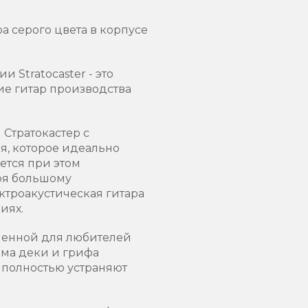
а серого цвета в корпусе
 Stratocaster - это
ие гитар производства
Стратокастер с
я, которое идеально
ется при этом
ря большому
ктроакустическая гитара
иях.
аченной для любителей
рма деки и грифа
c полностью устраняют