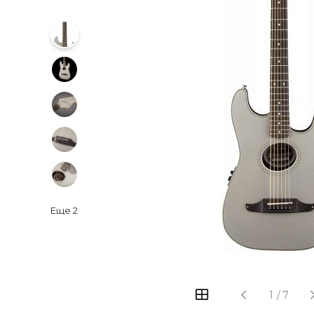
Еще
2
‹
›
1
/
7