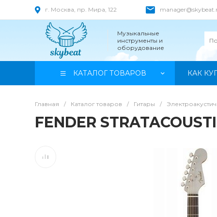
г. Москва, пр. Мира, 122
manager@skybeat.
Музыкальные
инструменты и
оборудование
КАТАЛОГ ТОВАРОВ
КАК КУ
Главная
/
Каталог товаров
/
Гитары
/
Электроакустич
FENDER STRATACOUSTIC