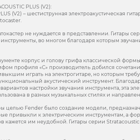
OUSTIC PLUS (V2):
S (V2) – шестиструнная электроакустическая гитар
ocaster.
токастер не нуждается в представлении. Гитары серии
инструменты, во многом благодаря которым звучан
ументе корпус и голову грифа классической формы 
фом профиля «C» производитель добился сочетани
выкшим играть на электрогитаре, но которым требу
ункциональный акустический инструмент. Благода
ариантов настройки звучания инструмента, эта эле
ользована в разных музыкальных стилях и направлен
ары целью Fender было создание модели, предназн
орые привыкли к электрическим инструментам, а фо
в кажется им неудобной. Гитары серии Stratacousti