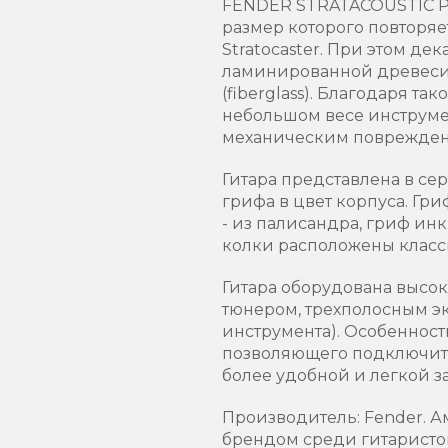
FENDER STRATACOUSTIC PL
размер которого повторяе
Stratocaster. При этом дек
ламинированной древесины
(fiberglass). Благодаря 
небольшом весе инструмен
механическим поврежден
Гитара представлена в сер
грифа в цвет корпуса. Гр
- из палисандра, гриф ин
колки расположены классич
Гитара оборудована высок
тюнером, трехполосным э
инструмента). Особенност
позволяющего подключить
более удобной и легкой за
Производитель: Fender. 
брендом среди гитаристов