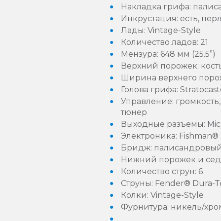
Накладка грифа: палис
Инкрустация: есть, пер
Лады: Vintage-Style
Количество ладов: 21
Мензура: 648 мм (25.5”)
Верхний порожек: кост
Ширина верхнего порожка
Голова грифа: Stratocas
Управление: громкость,
тюнер
Выходные разъемы: Micr
Электроника: Fishman® 
Бридж: палисандровый V
Нижний порожек и сед
Количество струн: 6
Струны: Fender® Dura-T
Колки: Vintage-Style
Фурнитура: никель/хро