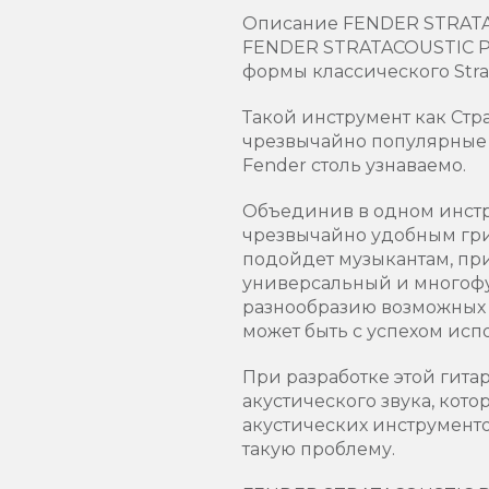
Описание FENDER STRATAC
FENDER STRATACOUSTIC PLU
формы классического Strat
Такой инструмент как Стра
чрезвычайно популярные 
Fender столь узнаваемо.
Объединив в одном инстр
чрезвычайно удобным гри
подойдет музыкантам, при
универсальный и многоф
разнообразию возможных в
может быть с успехом исп
При разработке этой гит
акустического звука, кот
акустических инструменто
такую проблему.