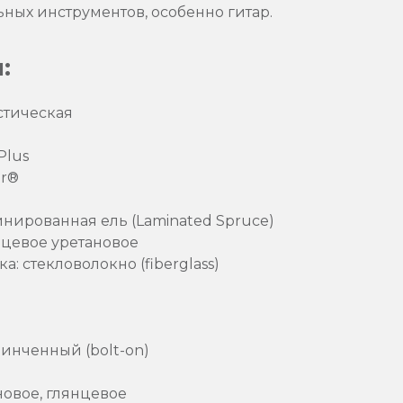
ных инструментов, особенно гитар.
:
стическая
Plus
er®
инированная ель (Laminated Spruce)
нцевое уретановое
: стекловолокно (fiberglass)
инченный (bolt-on)
новое, глянцевое