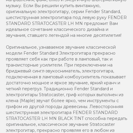
музыку. Если Вы решили купить винтажную,
оригинальную электрогитару, серии Fender Standard,
шестиструнная электрогитара под левую руку FENDER
STANDARD STRATOCASTER LH MN предложит Вам
идеальное сочетание классического дизайна и
звучания, ставшего легендой на многие десятилетия!
Оригинальное, узнаваемое звучание классической
модели Fender Standard Электрогитара прекрасно
проявляет себя как при работе в ламповый, так и
транзисторные усилители. При переключении на
бриджевый сингл-звукосниматель, электрогитара,
подключенная в ламповый комбоусилитель показывает
достаточно мощное и яркое звучание, яркий кранч и
четкий перегруз. Традиционно Fender Standard и
электрогитары Stratocaster, гриф которых выполнен из
клена (Maple) звучат более ярко, чем инструменты с
грифом из другой породы древесины. Левосторонняя
шестиструнная электрогитара FENDER STANDARD
STRATOCASTER LH MN BLACK TINT способна передать
оригинальное, классическое звучание Stratocaster
электрогитар, прекрасно проявляя его в любом из