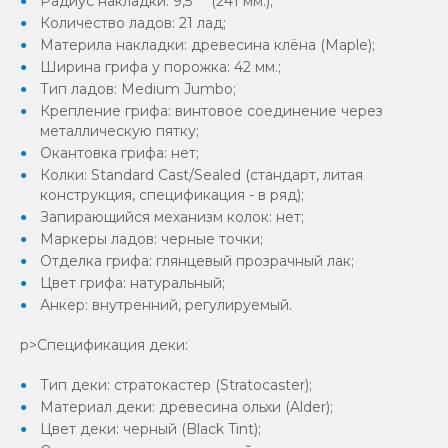
Радиус накладки: 9,5 "" (241 мм.);
Количество ладов: 21 лад;
Материла накладки: древесина клёна (Maple);
Ширина грифа у порожка: 42 мм.;
Тип ладов: Medium Jumbo;
Крепление грифа: винтовое соединение через
металлическую пятку;
Окантовка грифа: нет;
Колки: Standard Cast/Sealed (стандарт, литая
конструкция, спецификация - в ряд);
Запирающийся механизм колок: нет;
Маркеры ладов: черные точки;
Отделка грифа: глянцевый прозрачный лак;
Цвет грифа: натуральный;
Анкер: внутренний, регулируемый.
p>Спецификация деки:
Тип деки: стратокастер (Stratocaster);
Материал деки: древесина ольхи (Alder);
Цвет деки: черный (Black Tint);