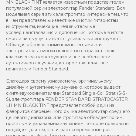
MN BLACK TINT является известным представителем
популярной серии электрогитар Fender Standard. Вся
модельная серия этих электрогитар интересна тем, что
в ней представлены известные многим гитаристам
инструменты, имеющие незначительные
усовершенствования и дополнения, которые в итоге
смогли лишь улучшить этот уникальный инструмент.
Обладая обновленными компонентами эти
электрогитары смогли полностью сохранить свою
классическую конструкцию и все особенности
аутентичного звучания, которое так ценят все
почитатели Fender Standard.
Благодаря своему узнаваемому, оригинальному
дизайну и аутентичному звучанию, которое выдают
сингл-звукоснимателями Standard Single-Coil Strat (S-S-
S), электрогитара FENDER STANDARD STRATOCASTER
LH MN BLACK TINT представляет собой один из
фаворитов современного рынка электрогитар среднего
ценового диапазона. Электрогитара обладает ярким,
приятным и узнаваемым звучанием, которое прекрасно
подойдет для тех, кто играет современные рок-
направления, фанк, блюз и энергичную альтернативную