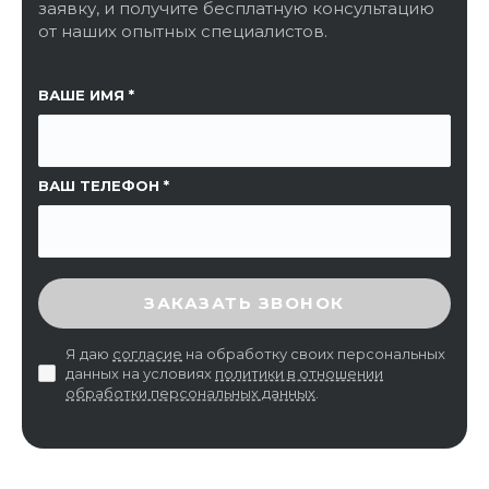
заявку, и получите бесплатную консультацию
от наших опытных специалистов.
ССЫЛКА НА СТРАНИЦУ
ВАШЕ ИМЯ
ВАШ ТЕЛЕФОН
ВВЕДИТЕ ПРОВЕРОЧНЫЙ КОД
ЗАКАЗАТЬ ЗВОНОК
Я даю
согласие
на обработку своих персональных
данных на условиях
политики в отношении
обработки персональных данных
.