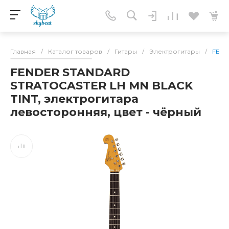
Главная
/
Каталог товаров
/
Гитары
/
Электрогитары
/
FEND
FENDER STANDARD
STRATOCASTER LH MN BLACK
TINT, электрогитара
левосторонняя, цвет - чёрный