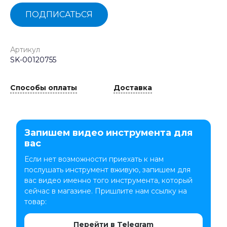
ПОДПИСАТЬСЯ
Артикул
SK-00120755
Способы оплаты
Доставка
Запишем видео инструмента для
вас
Если нет возможности приехать к нам
послушать инструмент вживую, запишем для
вас видео именно того инструмента, который
сейчас в магазине. Пришлите нам ссылку на
товар:
Перейти в Telegram