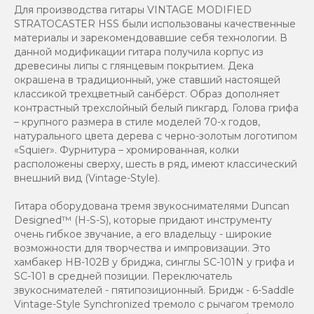
Для производства гитары VINTAGE MODIFIED
STRATOCASTER HSS были использованы качественные
материалы и зарекомендовавшие себя технологии. В
данной модификации гитара получила корпус из
древесины липы с глянцевым покрытием. Дека
окрашена в традиционный, уже ставший настоящей
классикой трехцветный санбёрст. Образ дополняет
контрастный трехслойный белый пикгард. Голова грифа
– крупного размера в стиле моделей 70-х годов,
натурального цвета дерева с черно-золотым логотипом
«Squier». Фурнитура – хромированная, колки
расположены сверху, шесть в ряд, имеют классический
внешний вид (Vintage-Style).
Гитара оборудована тремя звукоснимателями Duncan
Designed™ (H-S-S), которые придают инструменту
очень гибкое звучание, а его владельцу - широкие
возможности для творчества и импровизации. Это
хамбакер HB-102B у бриджа, синглы SC-101N у грифа и
SC-101 в средней позиции. Переключатель
звукоснимателей - пятипозиционный. Бридж - 6-Saddle
Vintage-Style Synchronized тремоло с рычагом тремоло