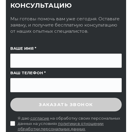
КОНСУЛЬТАЦИЮ
Мы готовы помочь вам уже сегодня. Оставьте
заявку, и получите бесплатную консультацию
от наших опытных специалистов.
ССЫЛКА НА СТРАНИЦУ
ВАШЕ ИМЯ
ВАШ ТЕЛЕФОН
ВВЕДИТЕ ПРОВЕРОЧНЫЙ КОД
ЗАКАЗАТЬ ЗВОНОК
Я даю
согласие
на обработку своих персональных
данных на условиях
политики в отношении
обработки персональных данных
.