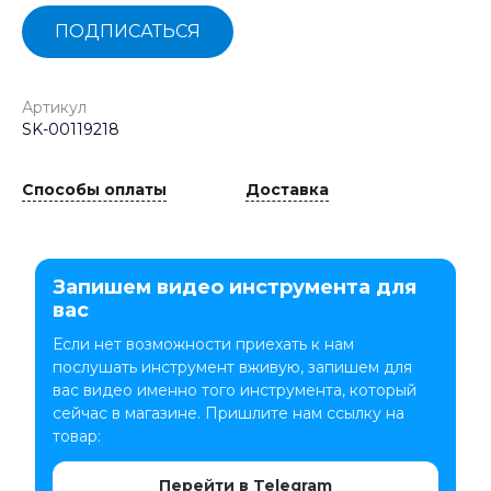
ПОДПИСАТЬСЯ
Артикул
SK-00119218
Способы оплаты
Доставка
Запишем видео инструмента для
вас
Если нет возможности приехать к нам
послушать инструмент вживую, запишем для
вас видео именно того инструмента, который
сейчас в магазине. Пришлите нам ссылку на
товар:
Перейти в Telegram