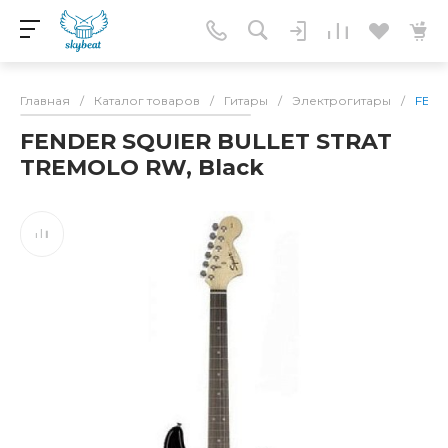
Главная
/
Каталог товаров
/
Гитары
/
Электрогитары
/
FEND
FENDER SQUIER BULLET STRAT
TREMOLO RW, Black