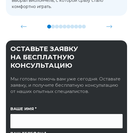
выбрал виолончель, с которой сразу стало
комфортно играть.
ОСТАВЬТЕ ЗАЯВКУ
НА БЕСПЛАТНУЮ
КОНСУЛЬТАЦИЮ
Мы готовы помочь вам уже сегодня. Оставьте
заявку, и получите бесплатную консультацию
от наших опытных специалистов.
ССЫЛКА НА СТРАНИЦУ
ВАШЕ ИМЯ