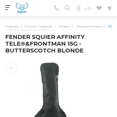
Главная
/
Каталог товаров
/
Гитары
/
Электрогитары
/
FEND
FENDER SQUIER AFFINITY
TELE®&FRONTMAN 15G -
BUTTERSCOTCH BLONDE