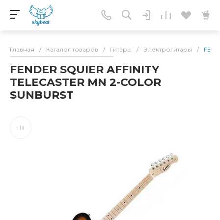
Главная
/
Каталог товаров
/
Гитары
/
Электрогитары
/
FEND
FENDER SQUIER AFFINITY
TELECASTER MN 2-COLOR
SUNBURST