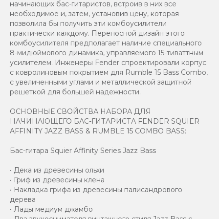
начинающих бас-гитаристов, встроив в них все
необходимое и, затем, установив цену, которая
позволила бы получить эти комбоусилители
практически каждому. Переносной дизайн этого
комбоусилителя предполагает наличие специального
8-мидюймового динамика, управляемого 15-тиваттным
усилителем. Инженеры Fender спроектировали корпус
с ковролиновым покрытием для Rumble 15 Bass Combo,
с увеличенными углами и металлической защитной
решеткой для большей надежности.
ОСНОВНЫЕ СВОЙСТВА НАБОРА ДЛЯ
НАЧИНАЮЩЕГО БАС-ГИТАРИСТА FENDER SQUIER
AFFINITY JAZZ BASS & RUMBLE 15 COMBO BASS:
Бас-гитара Squier Affinity Series Jazz Bass
• Дека из древесины ольхи
• Гриф из древесины клена
• Накладка грифа из древесины палисандрового
дерева
• Лады медиум джамбо
• Два звукоснимателя винтажного стиля Jazz Bass с