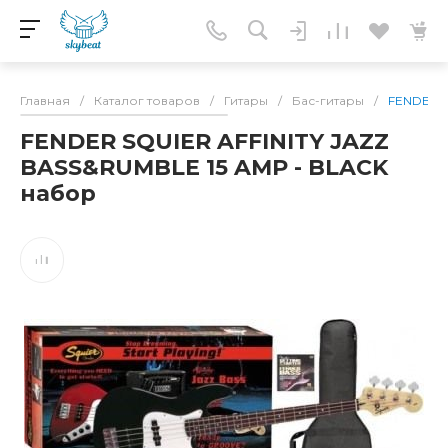
Главная
/
Каталог товаров
/
Гитары
/
Бас-гитары
/
FENDER S
FENDER SQUIER AFFINITY JAZZ
BASS&RUMBLE 15 AMP - BLACK
набор