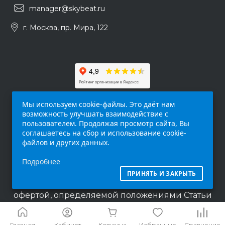
manager@skybeat.ru
г. Москва, пр. Мира, 122
Мы используем cookie-файлы. Это даёт нам
возможность улучшать взаимодействие с
пользователем. Продолжая просмотр сайта, Вы
соглашаетесь на сбор и использование cookie-
файлов и других данных.
Обращаем ваше внимание на то, что данный
Подробнее
интернет-сайт (
skybeat.ru
) носит
исключительно информационный характер и
ПРИНЯТЬ И ЗАКРЫТЬ
ни при каких условиях не является публичной
офертой, определяемой положениями Статьи
437 п.2 Гражданского кодекса Российской
Федерации.
Главная
Кабинет
Корзина
Избранные
Сравнение