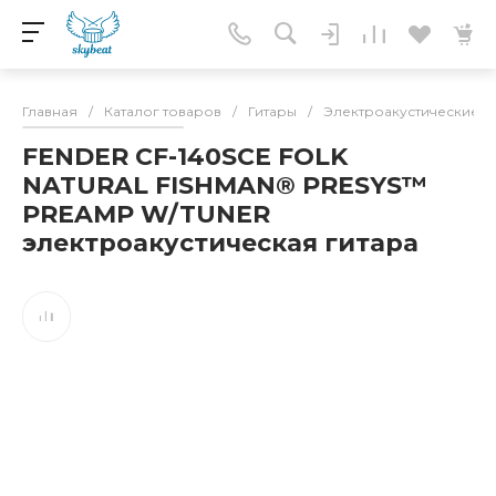
Главная
/
Каталог товаров
/
Гитары
/
Электроакустические г
FENDER CF-140SCE FOLK
NATURAL FISHMAN® PRESYS™
PREAMP W/TUNER
электроакустическая гитара