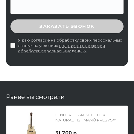
ВВЕДИТЕ ПРОВЕРОЧНЫЙ КОД
ЗАКАЗАТЬ ЗВОНОК
Я даю
согласие
на обработку своих персональных
данных на условиях
политики в отношении
обработки персональных данных
.
Ранее вы смотрели
FENDER CF-140SCE FOLK
NATURAL FISHMAN® PRESYS™
PREAMP W/TUNER
электроакустическая гитара
31 700 р.