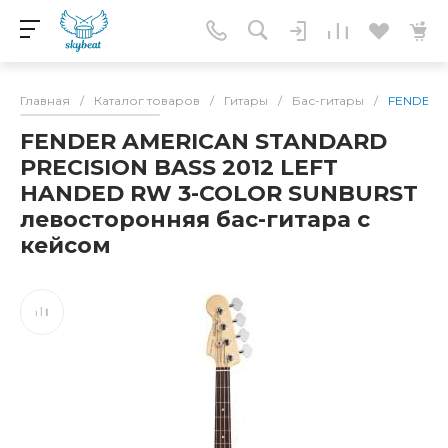
Главная
/
Каталог товаров
/
Гитары
/
Бас-гитары
/
FENDER A
FENDER AMERICAN STANDARD
PRECISION BASS 2012 LEFT
HANDED RW 3-COLOR SUNBURST
левосторонняя бас-гитара с
кейсом