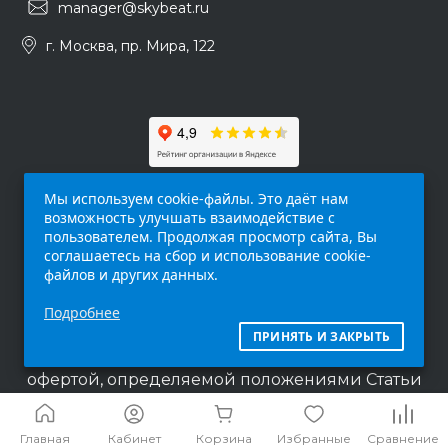
manager@skybeat.ru
г. Москва, пр. Мира, 122
Мы используем cookie-файлы. Это даёт нам
возможность улучшать взаимодействие с
пользователем. Продолжая просмотр сайта, Вы
соглашаетесь на сбор и использование cookie-
файлов и других данных.
Обращаем ваше внимание на то, что данный
Подробнее
интернет-сайт (
skybeat.ru
) носит
исключительно информационный характер и
ПРИНЯТЬ И ЗАКРЫТЬ
ни при каких условиях не является публичной
офертой, определяемой положениями Статьи
437 п.2 Гражданского кодекса Российской
Федерации.
Главная
Кабинет
Корзина
Избранные
Сравнение