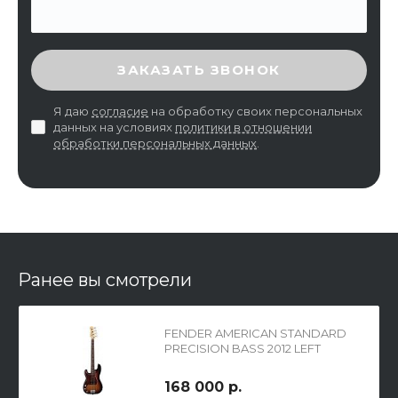
ВВЕДИТЕ ПРОВЕРОЧНЫЙ КОД
ЗАКАЗАТЬ ЗВОНОК
Я даю
согласие
на обработку своих персональных
данных на условиях
политики в отношении
обработки персональных данных
.
Ранее вы смотрели
FENDER AMERICAN STANDARD
PRECISION BASS 2012 LEFT
HANDED RW 3-COLOR
SUNBURST левосторонняя бас-
168 000 р.
гитара с кейсом