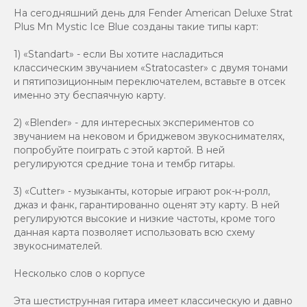
На сегодняшний день для Fender American Deluxe Strat
Plus Mn Mystic Ice Blue созданы такие типы карт:
1) «Standart» - если Вы хотите насладиться
классическим звучанием «Stratocaster» с двумя тонами
и пятипозиционным переключателем, вставьте в отсек
именно эту беспаячную карту.
2) «Blender» - для интересных экспериментов со
звучанием на нековом и бриджевом звукоснимателях,
попробуйте поиграть с этой картой. В ней
регулируются средние тона и тембр гитары.
3) «Cutter» - музыканты, которые играют рок-н-ролл,
джаз и фанк, гарантированно оценят эту карту. В ней
регулируются высокие и низкие частоты, кроме того
данная карта позволяет использовать всю схему
звукоснимателей.
Несколько слов о корпусе
Эта шестиструнная гитара имеет классическую и давно