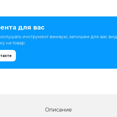
ента для вас
послушать инструмент вживую, запишем для вас вид
у на товар:
нтакте
Описание