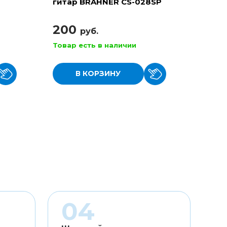
гитар BRAHNER CS-028SP
гитар
(РГК-
200
42
руб.
Товар есть в наличии
Товар
В КОРЗИНУ