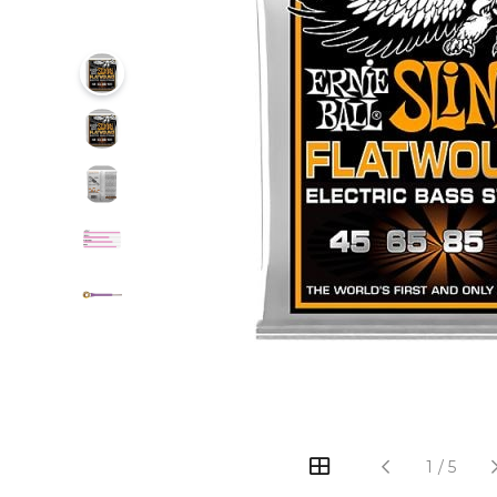
‹
›
1
/
5