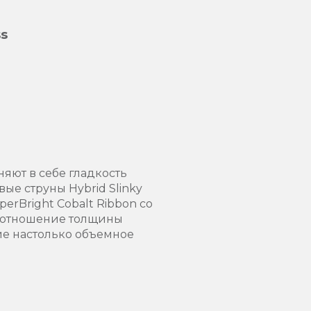
ss
няют в себе гладкость
ые струны Hybrid Slinky
rBright Cobalt Ribbon со
соотношение толщины
ие настолько объемное