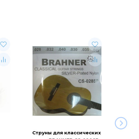
Струны для классических
Ремен